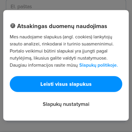
Pasirinkite lygmenį
🍪 Atsakingas duomenų naudojimas
Pasirinkite darbo pasiūlymų lygmenį (-is)
Mes naudojame slapukus (angl. cookies) lankytojų
srauto analizei, rinkodarai ir turinio suasmeninimui.
Pareigos
Portalo veikimui būtini slapukai yra įjungti pagal
nutylėjimą, likusius galite valdyti nustatymuose.
Daugiau informacijos rasite mūsų
Slapukų politikoje.
Darbo vieta
Leisti visus slapukus
Pasirinkite miestą
Slapukų nustatymai
Kategorijos
Mechanika / Inžinerija; Pramonė / Gamyba
2