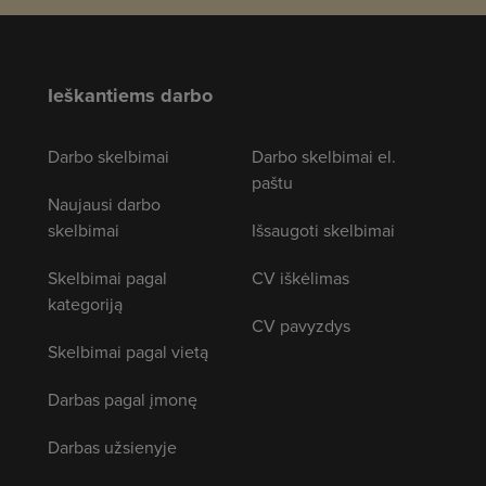
Ieškantiems darbo
Darbo skelbimai
Darbo skelbimai el.
paštu
Naujausi darbo
skelbimai
Išsaugoti skelbimai
Skelbimai pagal
CV iškėlimas
kategoriją
CV pavyzdys
Skelbimai pagal vietą
Darbas pagal įmonę
Darbas užsienyje