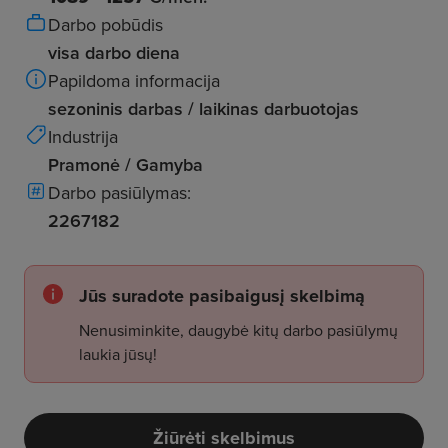
Darbo pobūdis
visa darbo diena
Papildoma informacija
sezoninis darbas / laikinas darbuotojas
Industrija
Pramonė / Gamyba
Darbo pasiūlymas:
2267182
Jūs suradote pasibaigusį skelbimą
Nenusiminkite, daugybė kitų darbo pasiūlymų
laukia jūsų!
Žiūrėti skelbimus