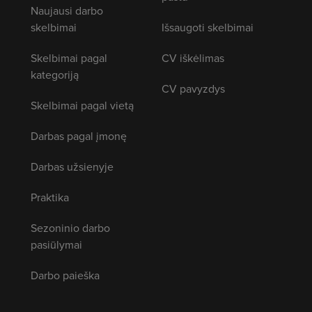
Naujausi darbo
skelbimai
Išsaugoti skelbimai
Skelbimai pagal
CV iškėlimas
kategoriją
CV pavyzdys
Skelbimai pagal vietą
Darbas pagal įmonę
Darbas užsienyje
Praktika
Sezoninio darbo
pasiūlymai
Darbo paieška