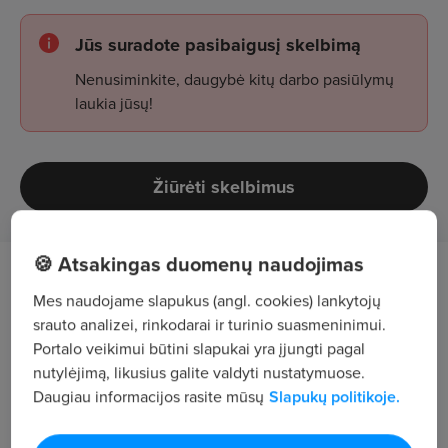
Jūs suradote pasibaigusį skelbimą
Nenusiminkite, daugybė kitų darbo pasiūlymų
laukia jūsų!
Žiūrėti skelbimus
🍪 Atsakingas duomenų naudojimas
Tavęs laukia
Mes naudojame slapukus (angl. cookies) lankytojų
srauto analizei, rinkodarai ir turinio suasmeninimui.
Pagamintos produkcijos pakavimas pagal
Portalo veikimui būtini slapukai yra įjungti pagal
užsakymų lapus:
nutylėjimą, likusius galite valdyti nustatymuose.
apsukimas minkštu plastiku;
Daugiau informacijos rasite mūsų
Slapukų politikoje.
kampų tvrtinimas kartonu;