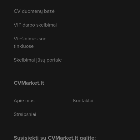
CV duomenų bazė
VIP darbo skelbimai
Viešinimas soc.
tinkluose
Skelbimai jūsų portale
CVMarket.lt
Apie mus
Kontaktai
Straipsniai
Susisiekti su CVMarket.lt galite: