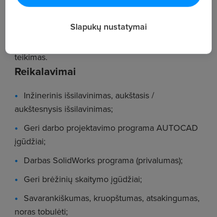
Nuolatinis bendradarbiavimas su projektų ir
gamybos darbų vadovais;
Slapukų nustatymai
Inovatyvių, konstrukcinių sprendimų pasiūlymų
teikimas.
Reikalavimai
Inžinerinis išsilavinimas, aukštasis /
aukštesnysis išsilavinimas;
Geri darbo projektavimo programa AUTOCAD
įgūdžiai;
Darbas SolidWorks programa (privalumas);
Geri brėžinių skaitymo įgūdžiai;
Savarankiškumas, kruopštumas, atsakingumas,
noras tobulėti;