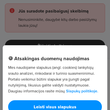
Jūs suradote pasibaigusį skelbimą
Nenusiminkite, daugybė kitų darbo pasiūlymų
laukia jūsų!
Žiūrėti skelbimus
🍪 Atsakingas duomenų naudojimas
Mes naudojame slapukus (angl. cookies) lankytojų
Darbo aprašymas
srauto analizei, rinkodarai ir turinio suasmeninimui.
Portalo veikimui būtini slapukai yra įjungti pagal
Stiklo bei metalo konstrukcijų projektavimas ir
nutylėjimą, likusius galite valdyti nustatymuose.
konstravimas;
Daugiau informacijos rasite mūsų
Slapukų politikoje.
Geriausių technologinių sprendimų paieška,
techninių brėžinių ruošimas gamybai;
Leisti visus slapukus