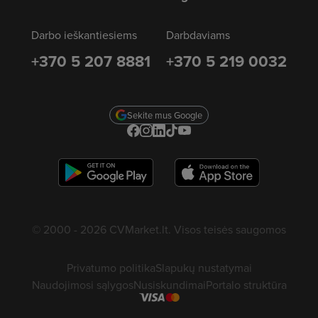
Darbo ieškantiesiems
Darbdaviams
+370 5 207 8881
+370 5 219 0032
Sekite mus Google
© 2000 - 2026 CVMarket.lt. Visos teisės saugomos
Privatumo politika
Slapukų nustatymai
Naudojimosi sąlygos
Nusiskundimai
Portalo struktūra