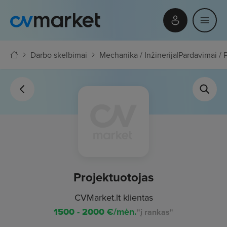
Darbo skelbimai
Mechanika / Inžinerija
|
Pardavimai / P
Projektuotojas
CVMarket.lt klientas
1500 - 2000
€/mėn.
"į rankas"