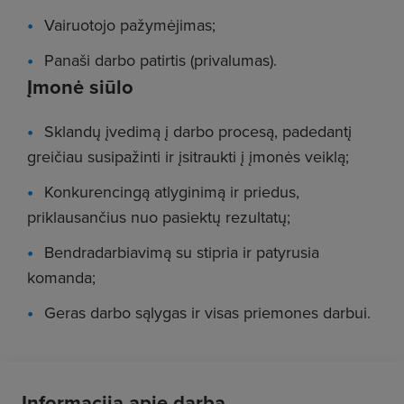
Vairuotojo pažymėjimas;
Panaši darbo patirtis (privalumas).
Įmonė siūlo
Sklandų įvedimą į darbo procesą, padedantį
greičiau susipažinti ir įsitraukti į įmonės veiklą;
Konkurencingą atlyginimą ir priedus,
priklausančius nuo pasiektų rezultatų;
Bendradarbiavimą su stipria ir patyrusia
komanda;
Geras darbo sąlygas ir visas priemones darbui.
Informacija apie darbą