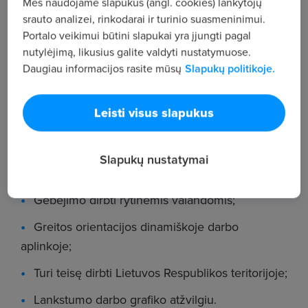
Mes naudojame slapukus (angl. cookies) lankytojų
KO TIKIMĖS IŠ TAVĘS:
srauto analizei, rinkodarai ir turinio suasmeninimui.
Portalo veikimui būtini slapukai yra įjungti pagal
nutylėjimą, likusius galite valdyti nustatymuose.
Patirties dirbant virtuvėje arba didelio noro
Daugiau informacijos rasite mūsų
Slapukų politikoje.
mokytis;
Komandinio darbo ir noro padėti kolegoms;
Leisti visus slapukus
Kad esi draugiška ir komunikabili asmenybė;
Atsakingo požiūrio į darbą, tvarką ir maisto
Slapukų nustatymai
saugą;
Gebėjimo dirbti rytinėmis valandomis;
Greitos orientacijos dinamiškoje darbo
aplinkoje;
Turi teisę dirbti Lietuvos Respublikos teritorijoje;
Lankstumo darbo grafiko atžvilgiu.