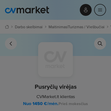
Darbo skelbimai
Maitinimas
|
Turizmas / Viešbučiai
Pusryčių virėjas
CVMarket.lt klientas
Nuo
1450
€/mėn.
Prieš mokesčius