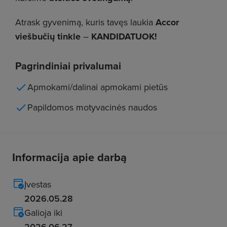
Atrask gyvenimą, kuris tavęs laukia
Accor
viešbučių tinkle
–
KANDIDATUOK!
Pagrindiniai privalumai
Apmokami/dalinai apmokami pietūs
Papildomos motyvacinės naudos
Informacija apie darbą
Įvestas
2026.05.28
Galioja iki
2026.06.27