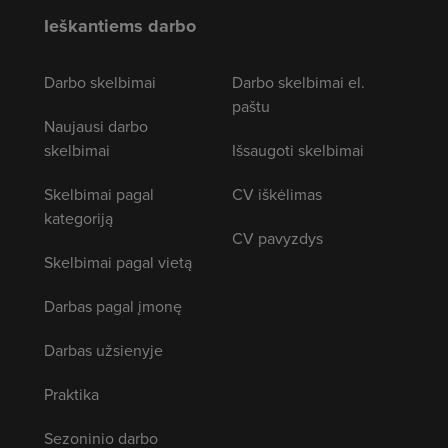
Ieškantiems darbo
Darbo skelbimai
Darbo skelbimai el.
paštu
Naujausi darbo
skelbimai
Išsaugoti skelbimai
Skelbimai pagal
CV iškėlimas
kategoriją
CV pavyzdys
Skelbimai pagal vietą
Darbas pagal įmonę
Darbas užsienyje
Praktika
Sezoninio darbo