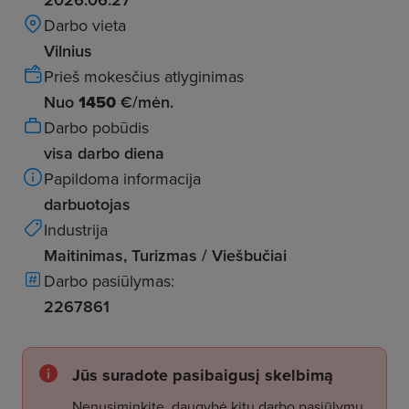
Darbo vieta
Vilnius
Prieš mokesčius atlyginimas
Nuo
1450
€/mėn.
Darbo pobūdis
visa darbo diena
Papildoma informacija
darbuotojas
Industrija
Maitinimas, Turizmas / Viešbučiai
Darbo pasiūlymas:
2267861
Jūs suradote pasibaigusį skelbimą
Nenusiminkite, daugybė kitų darbo pasiūlymų