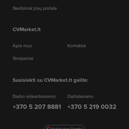
Skelbimai jūsų portale
CVMarket.lt
Apie mus
Kontaktai
Straipsniai
Susisiekti su CVMarket.lt galite:
Darbo ieškantiesiems
Darbdaviams
+370 5 207 8881
+370 5 219 0032
Sekite mus Google