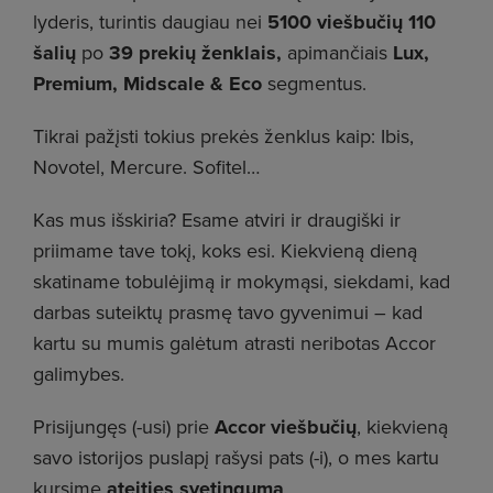
lyderis, turintis daugiau nei
5100 viešbučių 110
šalių
po
39 prekių ženklais
,
apimančiais
Lux,
Premium, Midscale & Eco
segmentus.
Tikrai pažįsti tokius prekės ženklus kaip: Ibis,
Novotel, Mercure. Sofitel…
Kas mus išskiria? Esame atviri ir draugiški ir
priimame tave tokį, koks esi. Kiekvieną dieną
skatiname tobulėjimą ir mokymąsi, siekdami, kad
darbas suteiktų prasmę tavo gyvenimui – kad
kartu su mumis galėtum atrasti neribotas Accor
galimybes.
Prisijungęs (-usi) prie
Accor viešbučių
, kiekvieną
savo istorijos puslapį rašysi pats (-i), o mes kartu
kursime
ateities svetingumą
.