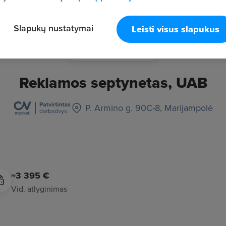
Slapukų nustatymai
Leisti visus slapukus
Reklamos septynetas, UAB
P. Armino g. 90C-8, Marijampolė
~3 395 €
Vid. atlyginimas