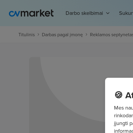
Darbo skelbimai
Sukur
Titulinis
Darbas pagal įmonę
Reklamos septyneta
🍪 A
Mes naud
rinkodar
įjungti 
informac