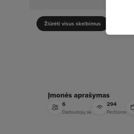
Žiūrėti visus skelbimus
Įmonės aprašymas
6
294
Darbuotojų sk.
Peržiūros