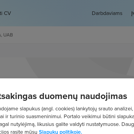
ti CV
Darbdaviams
Į
s, UAB
tsakingas duomenų naudojimas
ojame slapukus (angl. cookies) lankytojų srauto analizei,
ai ir turinio suasmeninimui. Portalo veikimui būtini slapuka
pagal nutylėjimą, likusius galite valdyti nustatymuose. Dau
ijos rasite mūsų
Slapukų politikoje.