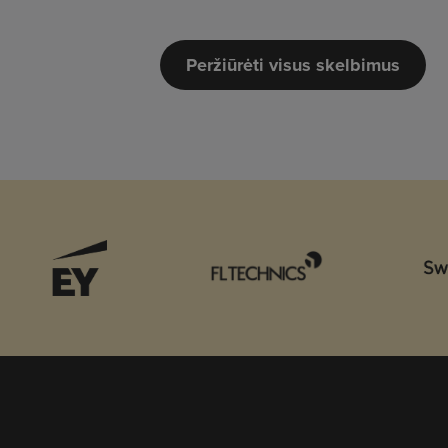
Peržiūrėti visus skelbimus