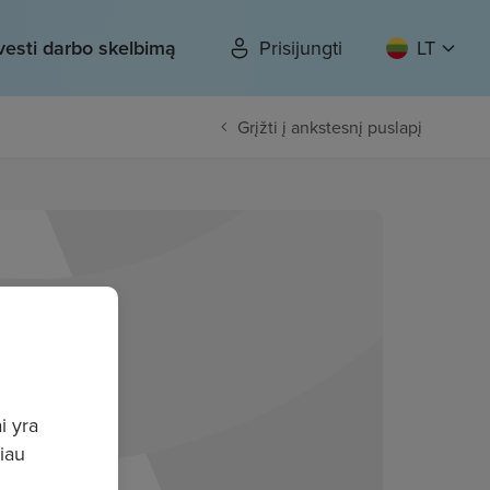
vesti darbo skelbimą
Prisijungti
LT
Grįžti į ankstesnį puslapį
i yra
giau