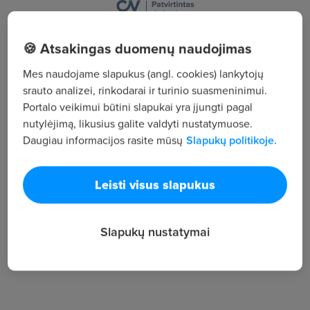
RAINĖS G.100, Šiauliai
🍪 Atsakingas duomenų naudojimas
Žiūrėti visus skelbimus
Mes naudojame slapukus (angl. cookies) lankytojų
srauto analizei, rinkodarai ir turinio suasmeninimui.
Portalo veikimui būtini slapukai yra įjungti pagal
Įmonės aprašymas
nutylėjimą, likusius galite valdyti nustatymuose.
Daugiau informacijos rasite mūsų
Slapukų politikoje.
33
Darbuotojų sk.
117
Leisti visus slapukus
Peržiūros
~1 552 €
Slapukų nustatymai
Vid. atlyginimas