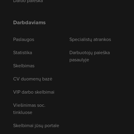
Darbo paieška
Darbdaviams
Paslaugos
Specialistų atrankos
Statistika
Darbuotojų paieška
pasaulyje
Skelbimas
CV duomenų bazė
VIP darbo skelbimai
Viešinimas soc.
tinkluose
Skelbimai jūsų portale