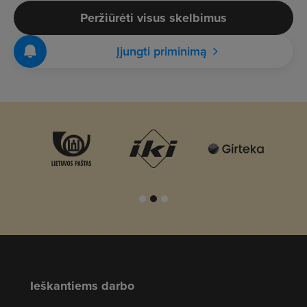
Peržiūrėti visus skelbimus
Įjungti priminimą
Ieškantiems darbo