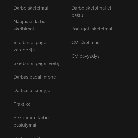
Darbo skelbimai
Darbo skelbimai el.
paštu
Naujausi darbo
skelbimai
Išsaugoti skelbimai
Skelbimai pagal
CV iškėlimas
kategoriją
CV pavyzdys
Skelbimai pagal vietą
Darbas pagal įmonę
Darbas užsienyje
Praktika
Sezoninio darbo
pasiūlymai