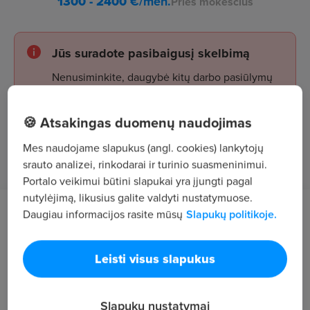
1300 - 2400
€/mėn.
Prieš mokesčius
Jūs suradote pasibaigusį skelbimą
Nenusiminkite, daugybė kitų darbo pasiūlymų
laukia jūsų!
🍪 Atsakingas duomenų naudojimas
Mes naudojame slapukus (angl. cookies) lankytojų
Žiūrėti skelbimus
srauto analizei, rinkodarai ir turinio suasmeninimui.
Portalo veikimui būtini slapukai yra įjungti pagal
nutylėjimą, likusius galite valdyti nustatymuose.
Daugiau informacijos rasite mūsų
Slapukų politikoje.
Darbo aprašymas
Pareigos - plataus profilio darbuotojas (-a)
Leisti visus slapukus
Prekių krovimas, tvarkymas
Slapukų nustatymai
Salės priežiūra