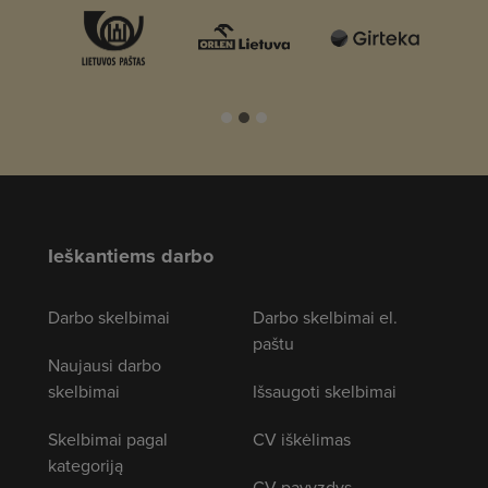
Ieškantiems darbo
Darbo skelbimai
Darbo skelbimai el.
paštu
Naujausi darbo
skelbimai
Išsaugoti skelbimai
Skelbimai pagal
CV iškėlimas
kategoriją
CV pavyzdys