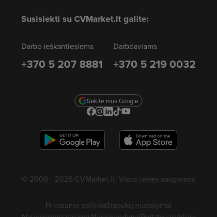
Susisiekti su CVMarket.lt galite:
Darbo ieškantiesiems
Darbdaviams
+370 5 207 8881
+370 5 219 0032
Sekite mus Google
© 2000 - 2026 CVMarket.lt. Visos teisės saugomos
Privatumo politika
Slapukų nustatymai
Naudojimosi sąlygos
Nusiskundimai
Portalo struktūra