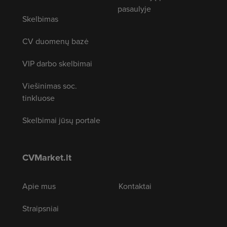
pasaulyje
Skelbimas
CV duomenų bazė
VIP darbo skelbimai
Viešinimas soc.
tinkluose
Skelbimai jūsų portale
CVMarket.lt
Apie mus
Kontaktai
Straipsniai