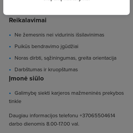
Darbas pamainomis
Reikalavimai
Ne žemesnis nei vidurinis išsilavinimas
Puikūs bendravimo įgūdžiai
Noras dirbti, sąžiningumas, greita orientacija
Darbštumas ir kruopštumas
Įmonė siūlo
Galimybę siekti karjeros mažmeninės prekybos
tinkle
Daugiau informacijos telefonu +37065504614
darbo dienomis 8.00-17.00 val.