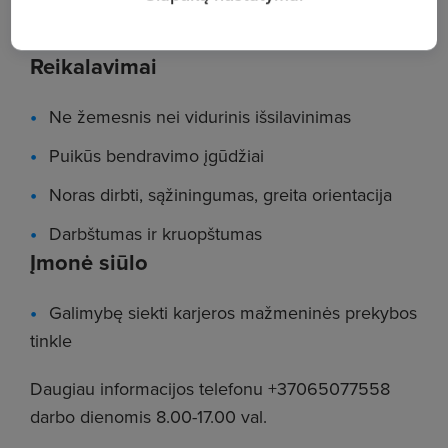
Darbas pamainomis
Reikalavimai
Ne žemesnis nei vidurinis išsilavinimas
Puikūs bendravimo įgūdžiai
Noras dirbti, sąžiningumas, greita orientacija
Darbštumas ir kruopštumas
Įmonė siūlo
Galimybę siekti karjeros mažmeninės prekybos
tinkle
Daugiau informacijos telefonu +37065077558
darbo dienomis 8.00-17.00 val.