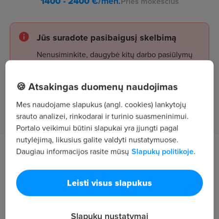
1400 - 2400
€/mėn.
Prieš mokesčius
Jūs suradote pasibaigusį skelbimą
Nenusiminkite, daugybė kitų darbo pasiūlymų
laukia jūsų!
🍪 Atsakingas duomenų naudojimas
Mes naudojame slapukus (angl. cookies) lankytojų
Žiūrėti skelbimus
srauto analizei, rinkodarai ir turinio suasmeninimui.
Portalo veikimui būtini slapukai yra įjungti pagal
nutylėjimą, likusius galite valdyti nustatymuose.
Daugiau informacijos rasite mūsų
Slapukų politikoje.
Darbo aprašymas
Pareigos - plataus profilio darbuotojas (-a)
Leisti visus slapukus
Prekių krovimas, tvarkymas
Slapukų nustatymai
Salės priežiūra