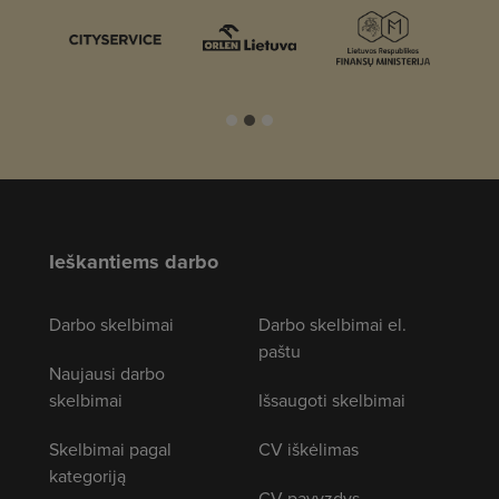
Ieškantiems darbo
Darbo skelbimai
Darbo skelbimai el.
paštu
Naujausi darbo
skelbimai
Išsaugoti skelbimai
Skelbimai pagal
CV iškėlimas
kategoriją
CV pavyzdys