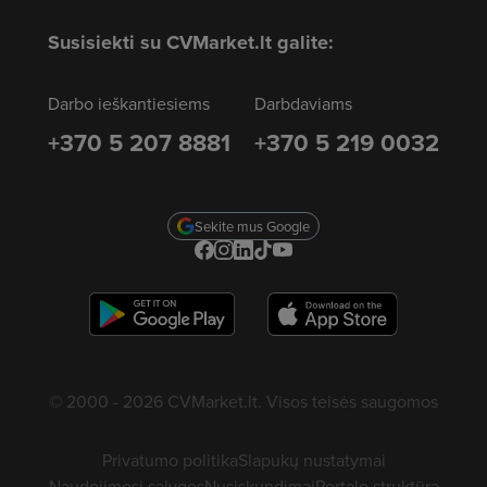
Susisiekti su CVMarket.lt galite:
Darbo ieškantiesiems
Darbdaviams
+370 5 207 8881
+370 5 219 0032
Sekite mus Google
© 2000 - 2026 CVMarket.lt. Visos teisės saugomos
Privatumo politika
Slapukų nustatymai
Naudojimosi sąlygos
Nusiskundimai
Portalo struktūra