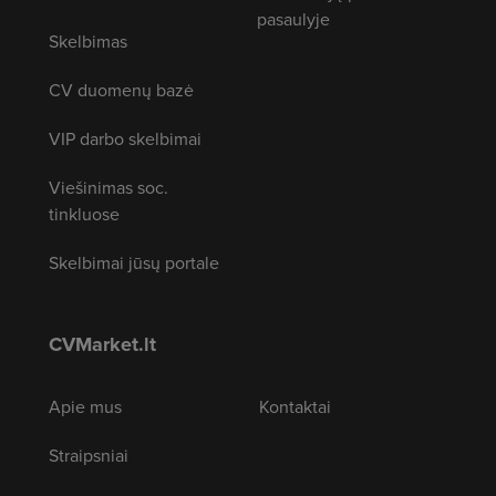
pasaulyje
Skelbimas
CV duomenų bazė
VIP darbo skelbimai
Viešinimas soc.
tinkluose
Skelbimai jūsų portale
CVMarket.lt
Apie mus
Kontaktai
Straipsniai