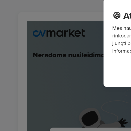
🍪 A
Mes naud
rinkodar
įjungti 
informac