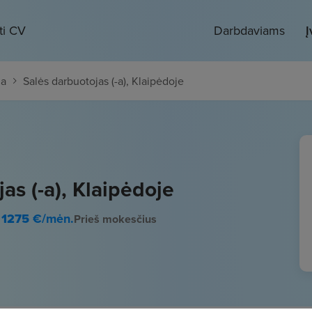
ti CV
Darbdaviams
Į
da
Salės darbuotojas (-a), Klaipėdoje
as (-a), Klaipėdoje
 1275
€/mėn.
Prieš mokesčius