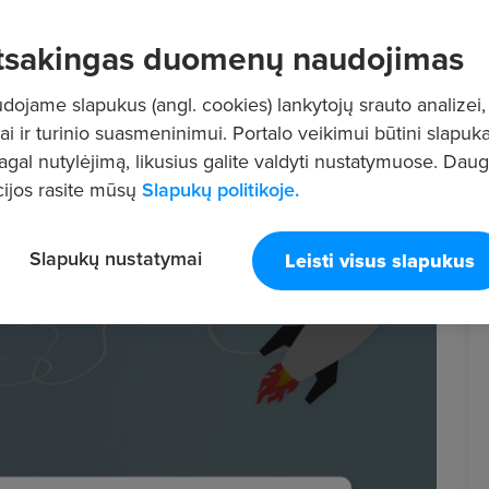
tsakingas duomenų naudojimas
ojame slapukus (angl. cookies) lankytojų srauto analizei,
ai ir turinio suasmeninimui. Portalo veikimui būtini slapuka
pagal nutylėjimą, likusius galite valdyti nustatymuose. Dau
ijos rasite mūsų
Slapukų politikoje.
Slapukų nustatymai
Leisti visus slapukus