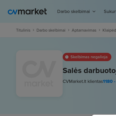
Darbo skelbimai
Sukur
Titulinis
Darbo skelbimai
Aptarnavimas
Klaipė
Skelbimas negalioja
Salės darbuotoj
CVMarket.lt klientas
1180 -