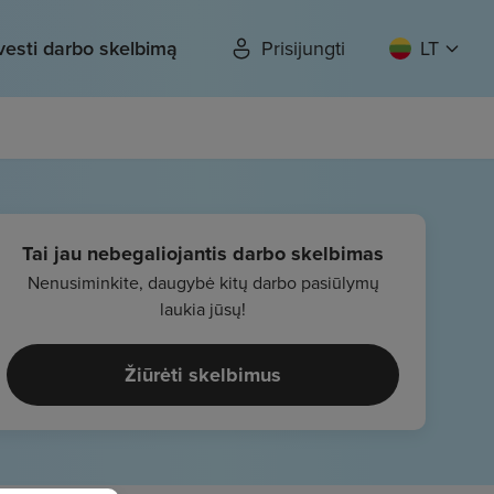
vesti darbo skelbimą
Prisijungti
LT
Tai jau nebegaliojantis darbo skelbimas
Nenusiminkite, daugybė kitų darbo pasiūlymų
laukia jūsų!
Žiūrėti skelbimus