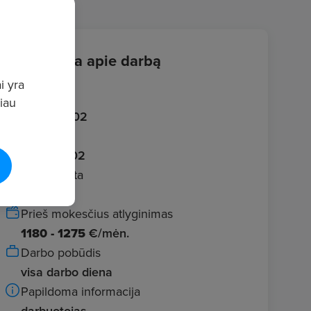
Informacija apie darbą
i yra
Įvestas
giau
2026.06.02
Galioja iki
2026.07.02
Darbo vieta
Klaipėda
Prieš mokesčius atlyginimas
1180 - 1275
€/mėn.
Darbo pobūdis
visa darbo diena
Papildoma informacija
darbuotojas