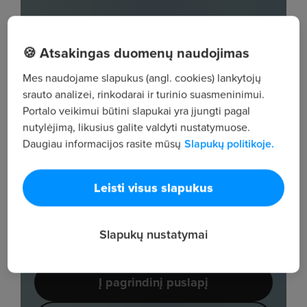
🍪 Atsakingas duomenų naudojimas
Mes naudojame slapukus (angl. cookies) lankytojų
srauto analizei, rinkodarai ir turinio suasmeninimui.
Portalo veikimui būtini slapukai yra įjungti pagal
nutylėjimą, likusius galite valdyti nustatymuose.
Daugiau informacijos rasite mūsų
Slapukų politikoje.
Leisti visus slapukus
Slapukų nustatymai