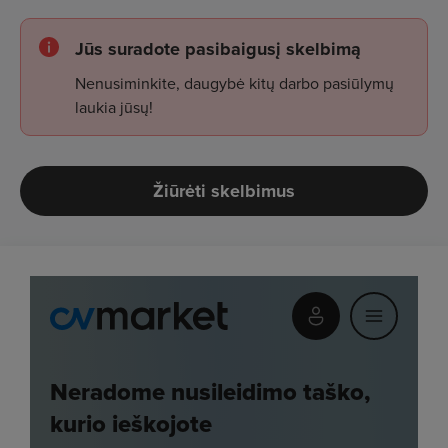
Jūs suradote pasibaigusį skelbimą
Nenusiminkite, daugybė kitų darbo pasiūlymų
laukia jūsų!
Žiūrėti skelbimus