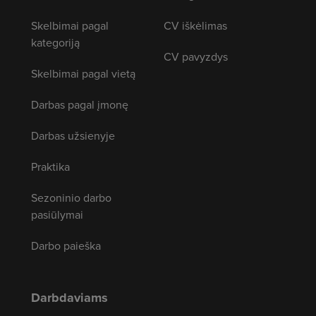
Skelbimai pagal
CV iškėlimas
kategoriją
CV pavyzdys
Skelbimai pagal vietą
Darbas pagal įmonę
Darbas užsienyje
Praktika
Sezoninio darbo
pasiūlymai
Darbo paieška
Darbdaviams