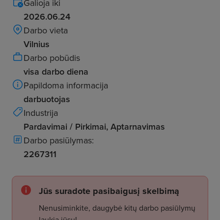
Galioja iki
2026.06.24
Darbo vieta
Vilnius
Darbo pobūdis
visa darbo diena
Papildoma informacija
darbuotojas
Industrija
Pardavimai / Pirkimai, Aptarnavimas
Darbo pasiūlymas:
2267311
Jūs suradote pasibaigusį skelbimą
Nenusiminkite, daugybė kitų darbo pasiūlymų
laukia jūsų!