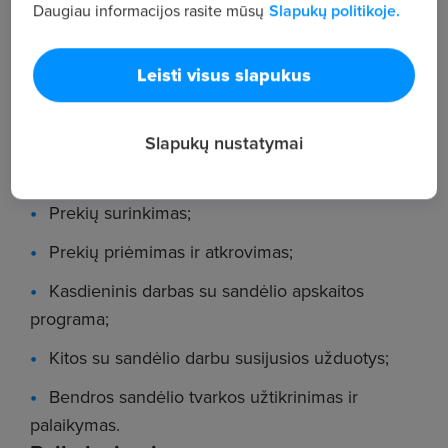
Daugiau informacijos rasite mūsų
Slapukų politikoje.
Mes – vieni iš pagrindinių Europos gamintojų ir
distributorių baldinių briaunų pramonėje.
Leisti visus slapukus
Augame, todėl ieškome komandos pastiprinimo,
žmogaus, kuris padėtų užtikrinti sklandų sandėlio
darbą.
Slapukų nustatymai
Darbo aprašymas
Prekių surinkimas;
Prekių priėmimas ir atkrovimas;
Kasdieninis darbas su sandėlio apskaitos
programa;
Kitos su sandėlio darbu susijusios užduotys;
Bendros sandėlio tvarkos užtikrinimas ir
palaikymas.