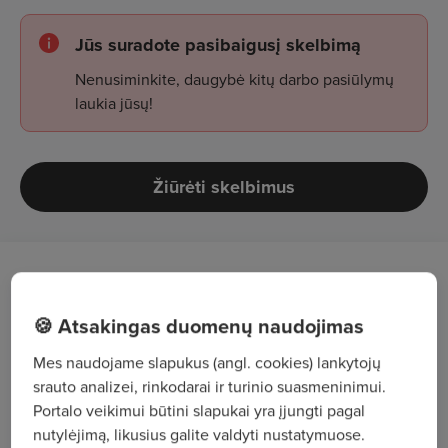
Jūs suradote pasibaigusį skelbimą
Nenusiminkite, daugybė kitų darbo pasiūlymų
laukia jūsų!
Žiūrėti skelbimus
Ieškome sandėlininko – prisijunk prie
mūsų komandos!
🍪 Atsakingas duomenų naudojimas
Mes naudojame slapukus (angl. cookies) lankytojų
Jei tau patinka tvarka, aiškumas ir jausmas, kai
srauto analizei, rinkodarai ir turinio suasmeninimui.
dienos pabaigoje gali pasakyti „viskas savo
Portalo veikimui būtini slapukai yra įjungti pagal
vietose“ – mums pakeliui 👌
nutylėjimą, likusius galite valdyti nustatymuose.