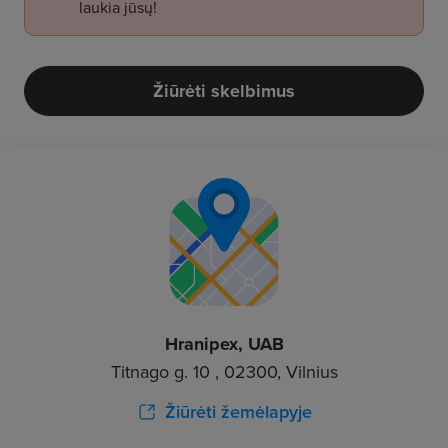
laukia jūsų!
Žiūrėti skelbimus
Hranipex, UAB
Titnago g. 10 , 02300, Vilnius
Žiūrėti žemėlapyje