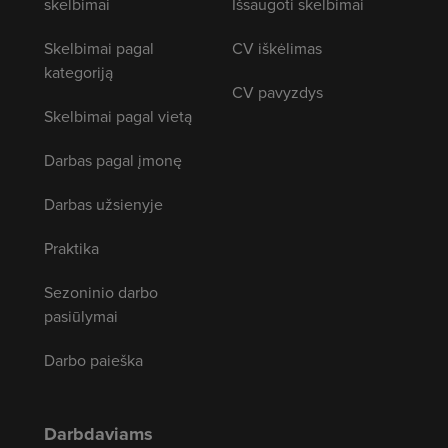
skelbimai
Išsaugoti skelbimai
Skelbimai pagal
CV iškėlimas
kategoriją
CV pavyzdys
Skelbimai pagal vietą
Darbas pagal įmonę
Darbas užsienyje
Praktika
Sezoninio darbo
pasiūlymai
Darbo paieška
Darbdaviams