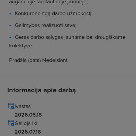
augančioje tarptautinėje įmonėje;
Konkurencingą darbo užmokestį;
Galimybes realizuoti save;
Geras darbo sąlygas jauname bei draugiškame
kolektyve.
Pradžia (data) Nedelsiant
Informacija apie darbą
Įvestas
2026.06.18
Galioja iki
2026.07.18