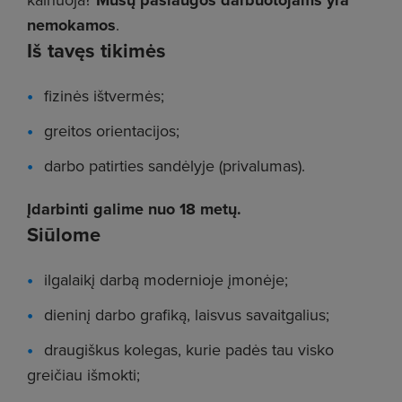
Mūsų paslaugos darbuotojams yra
nemokamos
.
Iš tavęs tikimės
fizinės ištvermės;
greitos orientacijos;
darbo patirties sandėlyje (privalumas).
Įdarbinti galime nuo 18 metų.
Siūlome
ilgalaikį darbą modernioje įmonėje;
dieninį darbo grafiką, laisvus savaitgalius;
draugiškus kolegas, kurie padės tau visko
greičiau išmokti;