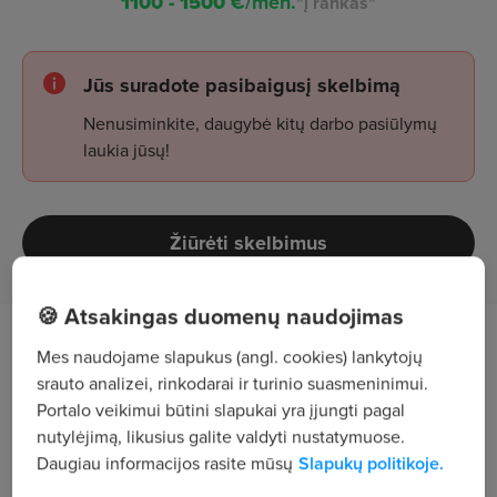
1100 - 1500
€/mėn.
"į rankas"
Jūs suradote pasibaigusį skelbimą
Nenusiminkite, daugybė kitų darbo pasiūlymų
laukia jūsų!
Žiūrėti skelbimus
🍪 Atsakingas duomenų naudojimas
Tavęs laukia
Mes naudojame slapukus (angl. cookies) lankytojų
srauto analizei, rinkodarai ir turinio suasmeninimui.
prekių priėmimas, pakavimas ir išdavimas;
Portalo veikimui būtini slapukai yra įjungti pagal
nutylėjimą, likusius galite valdyti nustatymuose.
užsakymų surinkimas pagal važtaraščius;
Daugiau informacijos rasite mūsų
Slapukų politikoje.
darbas su statybinėmis prekėmis (langų ir durų