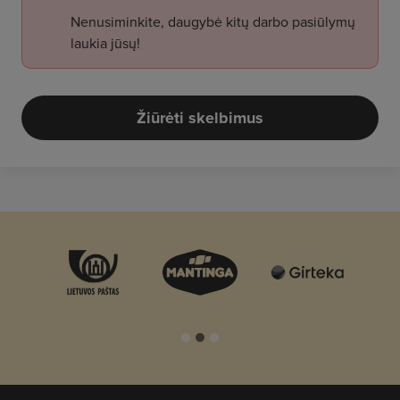
Nenusiminkite, daugybė kitų darbo pasiūlymų
laukia jūsų!
Žiūrėti skelbimus