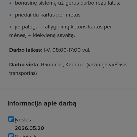
bonusinę sistemą už gerus darbo rezultatus;
priedai du kartus per metus;
jei patogu – atlyginimą keturis kartus per
mėnesį – kiekvieną savaitę.
Darbo laikas:
I-V, 08:00-17:00 val.
Darbo vieta
: Ramučiai, Kauno r. (važiuoja viešasis
transportas)
Informacija apie darbą
Įvestas
2026.05.20
Galioja iki