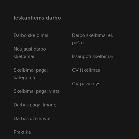
Ieškantiems darbo
Darbo skelbimai
Darbo skelbimai el.
paštu
Naujausi darbo
skelbimai
Išsaugoti skelbimai
Skelbimai pagal
CV iškėlimas
kategoriją
CV pavyzdys
Skelbimai pagal vietą
Darbas pagal įmonę
Darbas užsienyje
Praktika