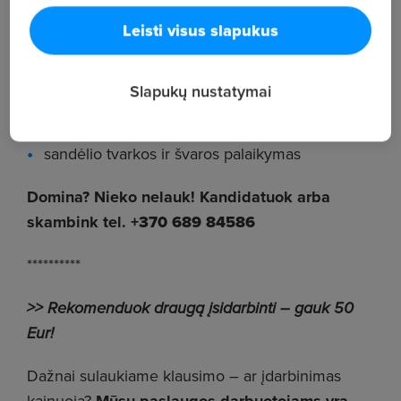
furnitūra, detalės);
Leisti visus slapukus
pakrovimo ir iškrovimo darbai darbo pradžioje
ir pabaigoje;
Slapukų nustatymai
prekių rinkimas sandėlyje naudojant vežimėlį;
sandėlio tvarkos ir švaros palaikymas
Domina? Nieko nelauk! Kandidatuok arba
skambink tel.
+370 689 84586
**********
>> Rekomenduok draugą įsidarbinti – gauk 50
Eur!
Dažnai sulaukiame klausimo – ar įdarbinimas
kainuoja?