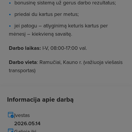
bonusinę sistemą už gerus darbo rezultatus;
priedai du kartus per metus;
jei patogu – atlyginimą keturis kartus per
mėnesį – kiekvieną savaitę.
Darbo laikas:
I-V, 08:00-17:00 val.
Darbo vieta
: Ramučiai, Kauno r. (važiuoja viešasis
transportas)
Informacija apie darbą
Įvestas
2026.05.14
Galioja iki