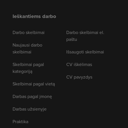
Ieškantiems darbo
Darbo skelbimai
Darbo skelbimai el.
paštu
Naujausi darbo
skelbimai
Išsaugoti skelbimai
Skelbimai pagal
CV iškėlimas
kategoriją
CV pavyzdys
Skelbimai pagal vietą
Darbas pagal įmonę
Darbas užsienyje
Praktika