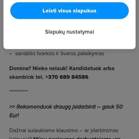
furnitūra, detalės);
Leisti visus slapukus
pakrovimo ir iškrovimo darbai darbo pradžioje
ir pabaigoje;
Slapukų nustatymai
prekių rinkimas sandėlyje naudojant vežimėlį;
sandėlio tvarkos ir švaros palaikymas
Domina? Nieko nelauk! Kandidatuok arba
skambink tel.
+370 689 84586
**********
>> Rekomenduok draugą įsidarbinti – gauk 50
Eur!
Dažnai sulaukiame klausimo – ar įdarbinimas
kainuoja?