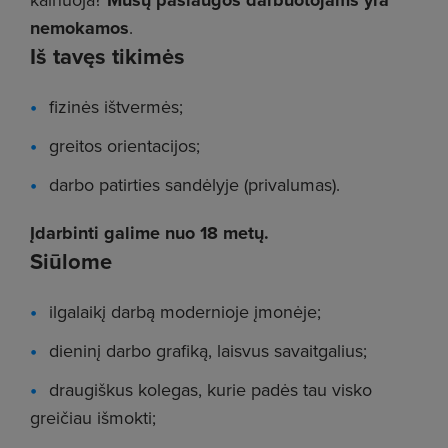
Mūsų paslaugos darbuotojams yra
nemokamos
.
Iš tavęs tikimės
fizinės ištvermės;
greitos orientacijos;
darbo patirties sandėlyje (privalumas).
Įdarbinti galime nuo 18 metų.
Siūlome
ilgalaikį darbą modernioje įmonėje;
dieninį darbo grafiką, laisvus savaitgalius;
draugiškus kolegas, kurie padės tau visko
greičiau išmokti;