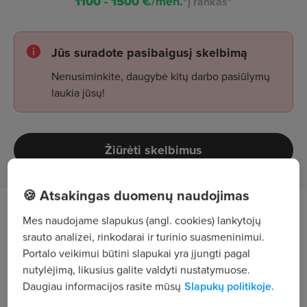
1100 - 1500
€/mėn.
"į rankas"
Jūs suradote pasibaigusį skelbimą
Nenusiminkite, daugybė kitų darbo pasiūlymų
laukia jūsų!
Žiūrėti skelbimus
🍪 Atsakingas duomenų naudojimas
Tavęs laukia
Mes naudojame slapukus (angl. cookies) lankytojų
srauto analizei, rinkodarai ir turinio suasmeninimui.
prekių priėmimas, pakavimas ir išdavimas;
Portalo veikimui būtini slapukai yra įjungti pagal
nutylėjimą, likusius galite valdyti nustatymuose.
užsakymų surinkimas pagal važtaraščius;
Daugiau informacijos rasite mūsų
Slapukų politikoje.
darbas su statybinėmis prekėmis (langų ir durų