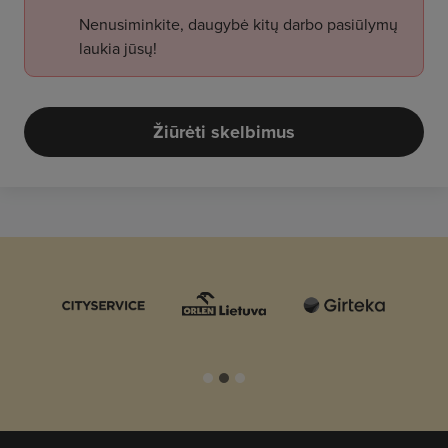
Nenusiminkite, daugybė kitų darbo pasiūlymų
laukia jūsų!
Žiūrėti skelbimus