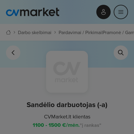
Darbo skelbimai
Pardavimai / Pirkimai
|
Pramonė / Ga
Sandėlio darbuotojas (-a)
CVMarket.lt klientas
1100 - 1500
€/mėn.
"į rankas"