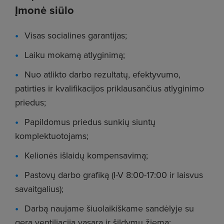
Įmonė siūlo
Visas socialines garantijas;
Laiku mokamą atlyginimą;
Nuo atlikto darbo rezultatų, efektyvumo,
patirties ir kvalifikacijos priklausančius atlyginimo
priedus;
Papildomus priedus sunkių siuntų
komplektuotojams;
Kelionės išlaidų kompensavimą;
Pastovų darbo grafiką (I-V 8:00-17:00 ir laisvus
savaitgalius);
Darbą naujame šiuolaikiškame sandėlyje su
gera ventiliacija vasarą ir šildymu žiemą;