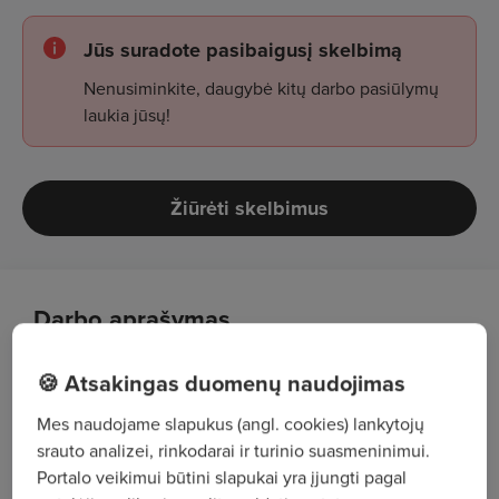
Jūs suradote pasibaigusį skelbimą
Nenusiminkite, daugybė kitų darbo pasiūlymų
laukia jūsų!
Žiūrėti skelbimus
Darbo aprašymas
Prekių atrinkimas pagal užsakymus;
🍪 Atsakingas duomenų naudojimas
Siuntų ruošimas;
Mes naudojame slapukus (angl. cookies) lankytojų
srauto analizei, rinkodarai ir turinio suasmeninimui.
Pakavimo, krovimo darbai;
Portalo veikimui būtini slapukai yra įjungti pagal