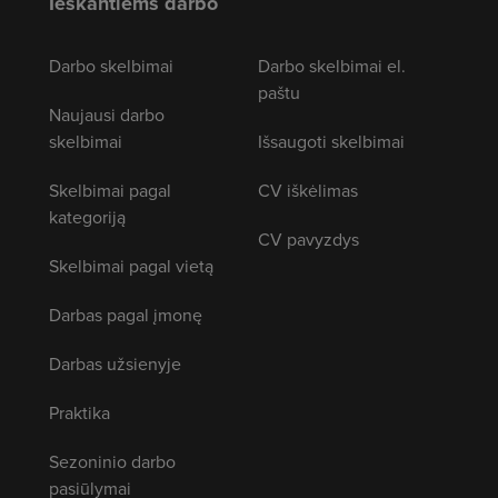
Ieškantiems darbo
Darbo skelbimai
Darbo skelbimai el.
paštu
Naujausi darbo
skelbimai
Išsaugoti skelbimai
Skelbimai pagal
CV iškėlimas
kategoriją
CV pavyzdys
Skelbimai pagal vietą
Darbas pagal įmonę
Darbas užsienyje
Praktika
Sezoninio darbo
pasiūlymai