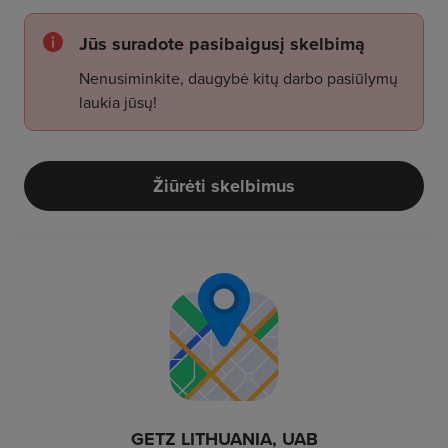
Jūs suradote pasibaigusį skelbimą
Nenusiminkite, daugybė kitų darbo pasiūlymų
laukia jūsų!
Žiūrėti skelbimus
GETZ LITHUANIA, UAB