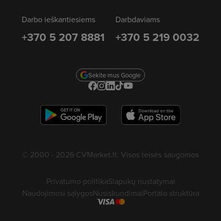
Darbo ieškantiesiems
Darbdaviams
+370 5 207 8881
+370 5 219 0032
Sekite mus Google
© 2000 - 2026 CVMarket.lt. Visos teisės saugomos
Privatumo politika
Slapukų nustatymai
Naudojimosi sąlygos
Nusiskundimai
Portalo struktūra