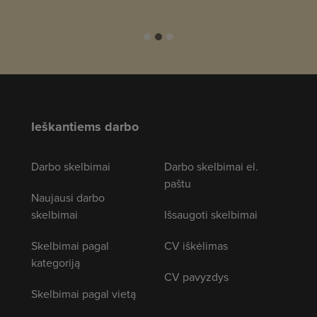
Ieškantiems darbo
Darbo skelbimai
Darbo skelbimai el.
paštu
Naujausi darbo
skelbimai
Išsaugoti skelbimai
Skelbimai pagal
CV iškėlimas
kategoriją
CV pavyzdys
Skelbimai pagal vietą