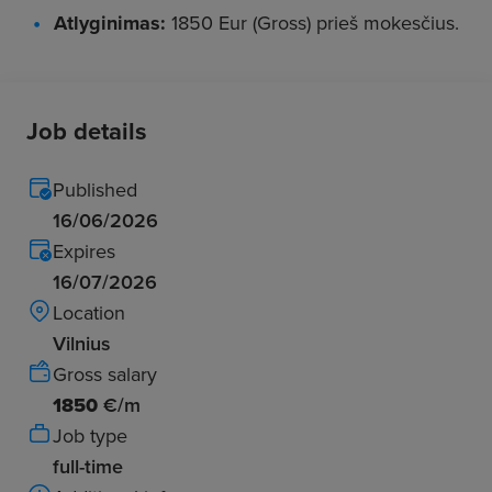
Atlyginimas:
1850 Eur (Gross) prieš mokesčius.
Job details
Published
16/06/2026
Expires
16/07/2026
Location
Vilnius
Gross salary
1850
€/m
Job type
full-time