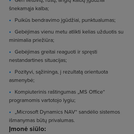
šnekamąja kalba;
Puikūs bendravimo įgūdžiai, punktualumas;
Gebėjimas vienu metu atlikti kelias užduotis su
minimalia priežiūra;
Gebėjimas greitai reaguoti ir spręsti
nestandartines situacijas;
Pozityvi, sąžininga, į rezultatą orientuota
asmenybė;
Kompiuterinis raštingumas „MS Office“
programomis vartotojo lygiu;
„Microsoft Dynamics NAV“ sandėlio sistemos
išmanymas būtų privalumas.
Įmonė siūlo: