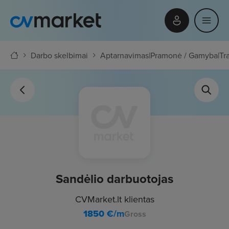
Darbo skelbimai
Aptarnavimas
|
Pramonė / Gamyba
|
Tr
Sandėlio darbuotojas
CVMarket.lt klientas
1850
€/m
Gross