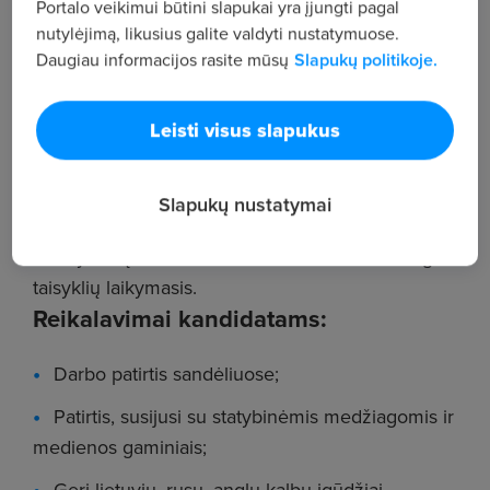
Portalo veikimui būtini slapukai yra įjungti pagal
nutylėjimą, likusius galite valdyti nustatymuose.
Kasdienis darbas su dokumentais:
Daugiau informacijos rasite mūsų
Slapukų politikoje.
važtaraščiais, CMR ir kt.;
Pristatymo proceso organizavimas;
Leisti visus slapukus
Medienos ir kitų sandėlio medžiagų likučių
stebėjimas;
Slapukų nustatymai
Švaros palaikymas sandėlyje, medžiagų
skirstymas į reikiamus sektorius bei darbo saugos
taisyklių laikymasis.
Reikalavimai kandidatams:
Darbo patirtis sandėliuose;
Patirtis, susijusi su statybinėmis medžiagomis ir
medienos gaminiais;
Geri lietuvių, rusų, anglų kalbų įgūdžiai