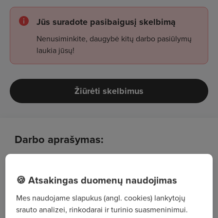
Jūs suradote pasibaigusį skelbimą
Nenusiminkite, daugybė kitų darbo pasiūlymų
laukia jūsų!
Žiūrėti skelbimus
Darbo aprašymas:
Prekių surinkimas užsakymams;
🍪 Atsakingas duomenų naudojimas
Krovinių iškrovimas / pakrovimas;
Mes naudojame slapukus (angl. cookies) lankytojų
Kasdienis darbas su „Combilift“ šakiniu
srauto analizei, rinkodarai ir turinio suasmeninimui.
krautuvu;