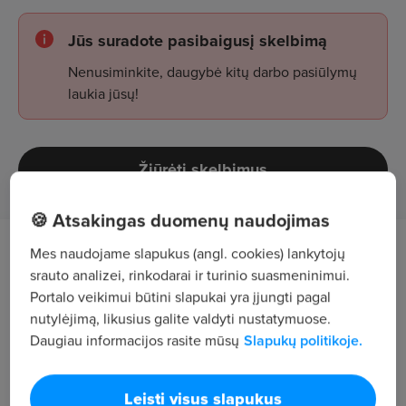
Jūs suradote pasibaigusį skelbimą
Nenusiminkite, daugybė kitų darbo pasiūlymų
laukia jūsų!
Žiūrėti skelbimus
🍪 Atsakingas duomenų naudojimas
Mes naudojame slapukus (angl. cookies) lankytojų
Darbo aprašymas
srauto analizei, rinkodarai ir turinio suasmeninimui.
Portalo veikimui būtini slapukai yra įjungti pagal
medienos gaminių pakavimas, pakrovimas,
nutylėjimą, likusius galite valdyti nustatymuose.
tvarkos užtikrinimas.
Daugiau informacijos rasite mūsų
Slapukų politikoje.
užsakymų surinkimas ir gautos produkcijos
kokybės tikrinimas.
Leisti visus slapukus