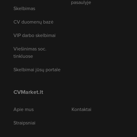
pasaulyje
Skelbimas
CV duomenų bazė
VIP darbo skelbimai
Viešinimas soc.
tinkluose
Skelbimai jūsų portale
CVMarket.lt
Apie mus
Kontaktai
Straipsniai