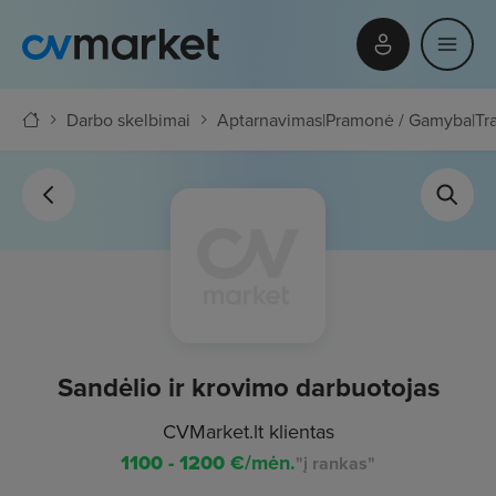
Darbo skelbimai
Aptarnavimas
|
Pramonė / Gamyba
|
Tr
Sandėlio ir krovimo darbuotojas
CVMarket.lt klientas
1100 - 1200
€/mėn.
"į rankas"