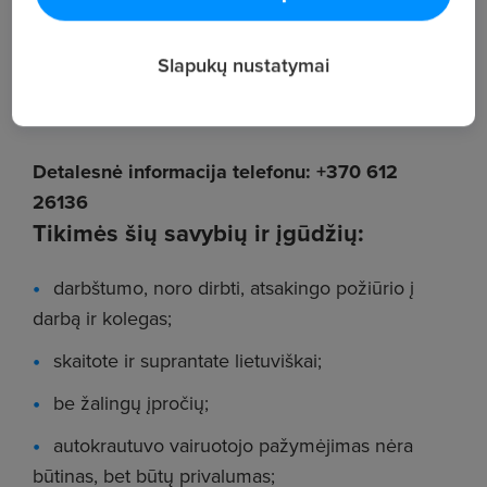
darbas su autokrautuvu.
Slapukų nustatymai
darbas sandėlyje ir lauke.
Detalesnė informacija telefonu: +370 612
26136
Tikimės šių savybių ir įgūdžių:
darbštumo, noro dirbti, atsakingo požiūrio į
darbą ir kolegas;
skaitote ir suprantate lietuviškai;
be žalingų įpročių;
autokrautuvo vairuotojo pažymėjimas nėra
būtinas, bet būtų privalumas;