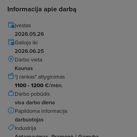
Informacija apie darbą
Įvestas
2026.05.26
Galioja iki
2026.06.25
Darbo vieta
Kaunas
"Į rankas" atlyginimas
1100 - 1200
€/mėn.
Darbo pobūdis
visa darbo diena
Papildoma informacija
darbuotojas
Industrija
Aptarnavimas, Pramonė / Gamyba,