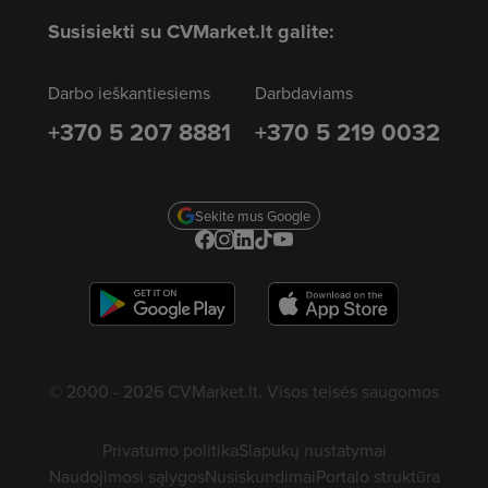
Susisiekti su CVMarket.lt galite:
Darbo ieškantiesiems
Darbdaviams
+370 5 207 8881
+370 5 219 0032
Sekite mus Google
© 2000 - 2026 CVMarket.lt. Visos teisės saugomos
Privatumo politika
Slapukų nustatymai
Naudojimosi sąlygos
Nusiskundimai
Portalo struktūra