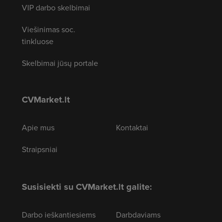
VIP darbo skelbimai
Viešinimas soc.
tinkluose
Skelbimai jūsų portale
CVMarket.lt
Apie mus
Kontaktai
Straipsniai
Susisiekti su CVMarket.lt galite:
Darbo ieškantiesiems
Darbdaviams