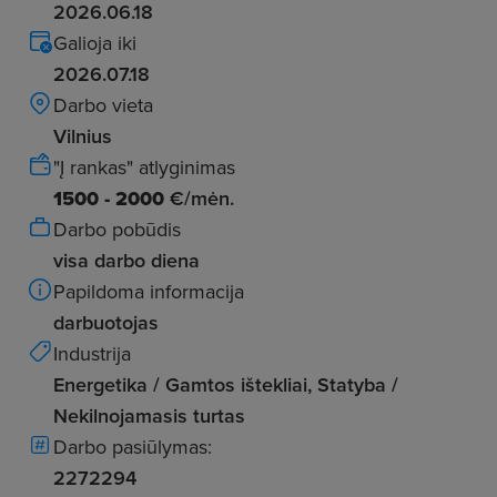
2026.06.18
Galioja iki
2026.07.18
Darbo vieta
Vilnius
"Į rankas" atlyginimas
1500 - 2000
€/mėn.
Darbo pobūdis
visa darbo diena
Papildoma informacija
darbuotojas
Industrija
Energetika / Gamtos ištekliai, Statyba /
Nekilnojamasis turtas
Darbo pasiūlymas:
2272294