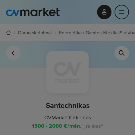
Darbo skelbimai
Energetika / Gamtos ištekliai
|
Statyba
Santechnikas
CVMarket.lt klientas
1500 - 2000
€/mėn.
"į rankas"