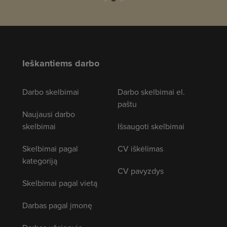
Ieškantiems darbo
Darbo skelbimai
Darbo skelbimai el.
paštu
Naujausi darbo
skelbimai
Išsaugoti skelbimai
Skelbimai pagal
CV iškėlimas
kategoriją
CV pavyzdys
Skelbimai pagal vietą
Darbas pagal įmonę