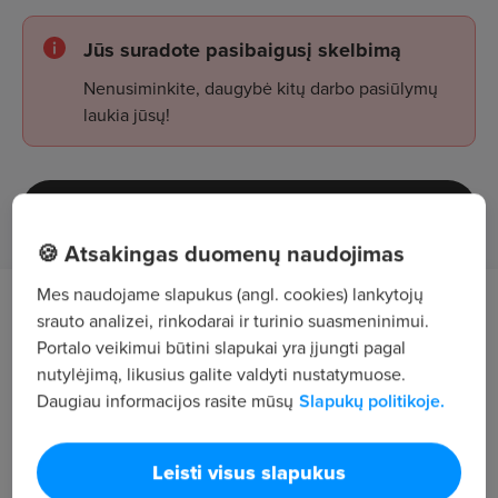
Jūs suradote pasibaigusį skelbimą
Nenusiminkite, daugybė kitų darbo pasiūlymų
laukia jūsų!
Žiūrėti skelbimus
🍪 Atsakingas duomenų naudojimas
Mes naudojame slapukus (angl. cookies) lankytojų
Vandentiekio, nuotekų, šildymo
srauto analizei, rinkodarai ir turinio suasmeninimui.
vamzdynų montavimas, izoliavimas,
Portalo veikimui būtini slapukai yra įjungti pagal
nutylėjimą, likusius galite valdyti nustatymuose.
sistemos paleidimas
Daugiau informacijos rasite mūsų
Slapukų politikoje.
Reikalingi darbuotojai
Vilniuje
, bet
iš kitų miestų
galime apgyvendinti.
Leisti visus slapukus