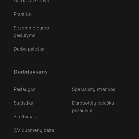
Darbas užsienyje
Praktika
Sezoninio darbo
pasiūlymai
Darbo paieška
Darbdaviams
Paslaugos
Specialistų atrankos
Statistika
Darbuotojų paieška
pasaulyje
Skelbimas
CV duomenų bazė