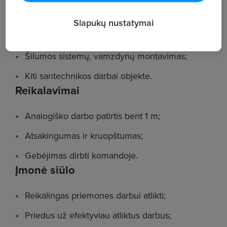
Vidaus santechnikos sistemų montavimo
darbai;
Slapukų nustatymai
Vandentiekio ir nuotekų sistemų įrengimas;
Šilumos sistemų, vamzdynų montavimas;
Kiti santechnikos darbai objekte.
Reikalavimai
Analogiško darbo patirtis bent 1 m;
Atsakingumas ir kruopštumas;
Gebėjimas dirbti komandoje.
Įmonė siūlo
Reikalingas priemones darbui atlikti;
Priedus už efektyviau atliktus darbus;