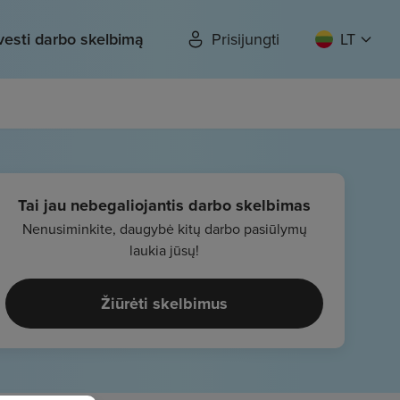
vesti darbo skelbimą
Prisijungti
LT
Tai jau nebegaliojantis darbo skelbimas
Nenusiminkite, daugybė kitų darbo pasiūlymų
laukia jūsų!
Žiūrėti skelbimus