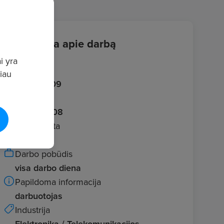
Informacija apie darbą
i yra
Įvestas
giau
2026.07.09
Galioja iki
2026.08.08
Darbo vieta
Vilnius
Darbo pobūdis
visa darbo diena
Papildoma informacija
darbuotojas
Industrija
Elektronika / Telekomunikacijos