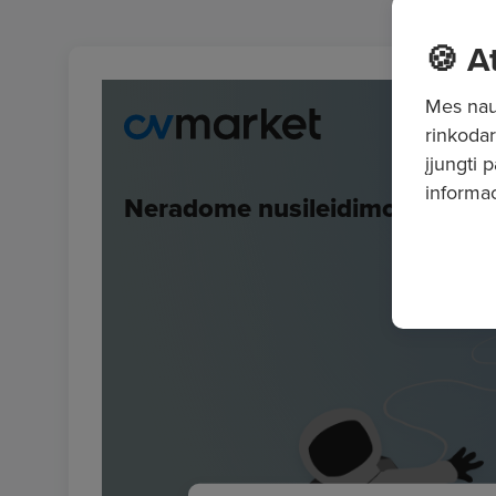
🍪 A
Mes naud
rinkodar
įjungti 
informac