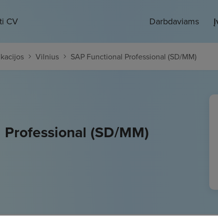
ti CV
Darbdaviams
Į
kacijos
Vilnius
SAP Functional Professional (SD/MM)
 Professional (SD/MM)