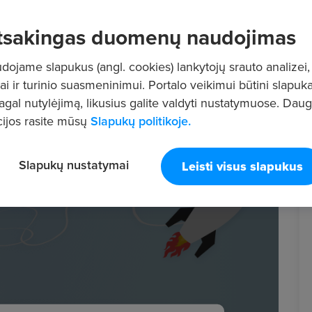
tsakingas duomenų naudojimas
ojame slapukus (angl. cookies) lankytojų srauto analizei,
ai ir turinio suasmeninimui. Portalo veikimui būtini slapuka
pagal nutylėjimą, likusius galite valdyti nustatymuose. Dau
ijos rasite mūsų
Slapukų politikoje.
Slapukų nustatymai
Leisti visus slapukus