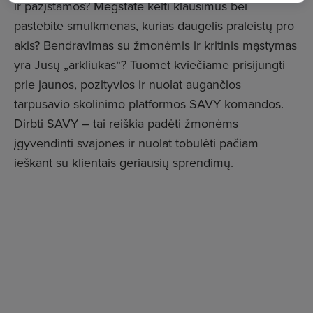
ir pažįstamos? Mėgstate kelti klausimus bei
pastebite smulkmenas, kurias daugelis praleistų pro
akis? Bendravimas su žmonėmis ir kritinis mąstymas
yra Jūsų „arkliukas“? Tuomet kviečiame prisijungti
prie jaunos, pozityvios ir nuolat augančios
tarpusavio skolinimo platformos SAVY komandos.
Dirbti SAVY – tai reiškia padėti žmonėms
įgyvendinti svajones ir nuolat tobulėti pačiam
ieškant su klientais geriausių sprendimų.