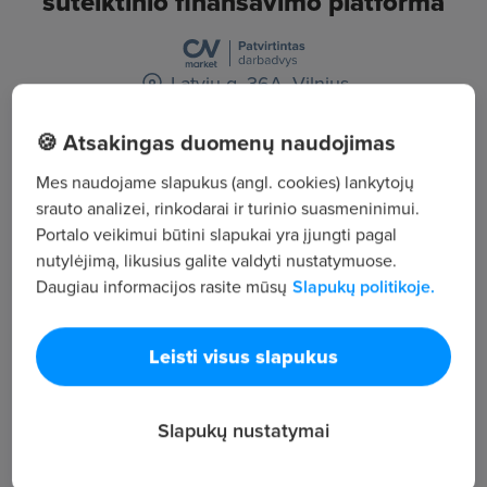
sutelktinio finansavimo platforma
Latvių g. 36A, Vilnius
🍪 Atsakingas duomenų naudojimas
Žiūrėti visus skelbimus
Mes naudojame slapukus (angl. cookies) lankytojų
srauto analizei, rinkodarai ir turinio suasmeninimui.
Įmonės aprašymas
Portalo veikimui būtini slapukai yra įjungti pagal
nutylėjimą, likusius galite valdyti nustatymuose.
42
Daugiau informacijos rasite mūsų
Slapukų politikoje.
Darbuotojų sk.
3 293
Peržiūros
Leisti visus slapukus
~4 518 €
Vid. atlyginimas
Slapukų nustatymai
Ar sąvokos finansų sektorius, finansinės
technologijos ir rizikos vertinimas yra Jums artimos