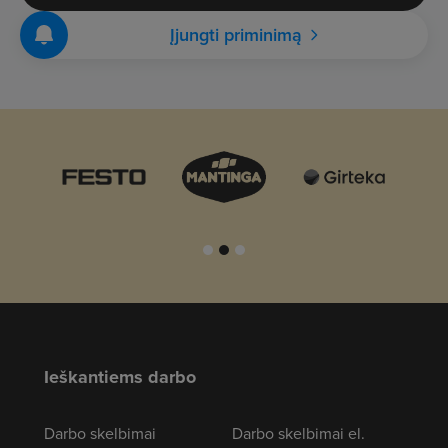
Įjungti priminimą
Ieškantiems darbo
Darbo skelbimai
Darbo skelbimai el.