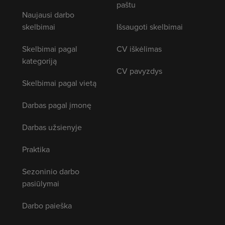
paštu
Naujausi darbo
skelbimai
Išsaugoti skelbimai
Skelbimai pagal
CV iškėlimas
kategoriją
CV pavyzdys
Skelbimai pagal vietą
Darbas pagal įmonę
Darbas užsienyje
Praktika
Sezoninio darbo
pasiūlymai
Darbo paieška