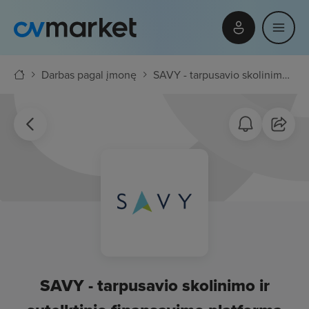
Darbas pagal įmonę
SAVY - tarpusavio skolinimo ir sutelktinio finansavimo platforma
SAVY - tarpusavio skolinimo ir