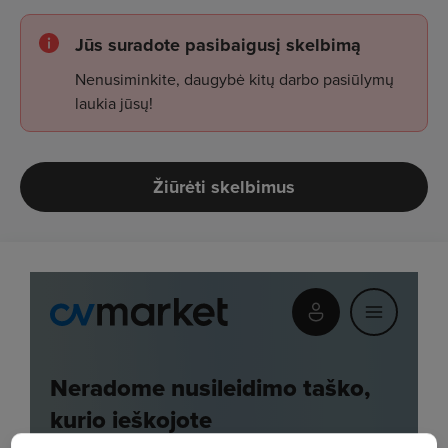
Jūs suradote pasibaigusį skelbimą
Nenusiminkite, daugybė kitų darbo pasiūlymų
laukia jūsų!
Žiūrėti skelbimus