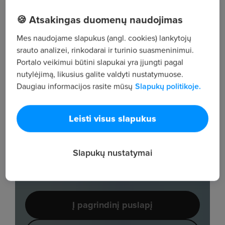
🍪 Atsakingas duomenų naudojimas
Mes naudojame slapukus (angl. cookies) lankytojų
srauto analizei, rinkodarai ir turinio suasmeninimui.
Portalo veikimui būtini slapukai yra įjungti pagal
nutylėjimą, likusius galite valdyti nustatymuose.
Daugiau informacijos rasite mūsų
Slapukų politikoje.
Leisti visus slapukus
Slapukų nustatymai