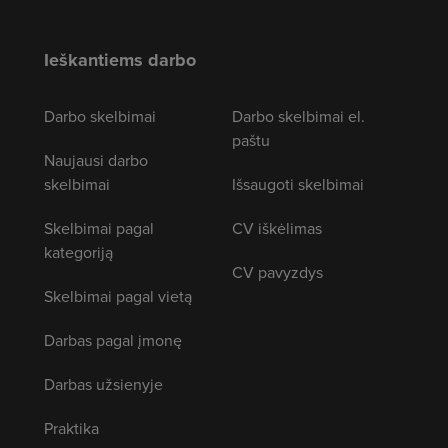
Ieškantiems darbo
Darbo skelbimai
Darbo skelbimai el.
paštu
Naujausi darbo
skelbimai
Išsaugoti skelbimai
Skelbimai pagal
CV iškėlimas
kategoriją
CV pavyzdys
Skelbimai pagal vietą
Darbas pagal įmonę
Darbas užsienyje
Praktika