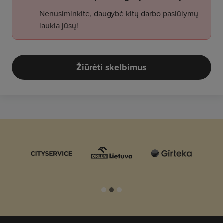
Nenusiminkite, daugybė kitų darbo pasiūlymų
laukia jūsų!
Žiūrėti skelbimus