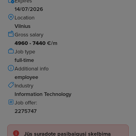
Expires
14/07/2026
Location
Vilnius
Gross salary
4960 - 7440
€/m
Job type
full-time
Additional info
employee
Industry
Information Technology
Job offer:
2275747
Jūs suradote pasibaigusį skelbimą