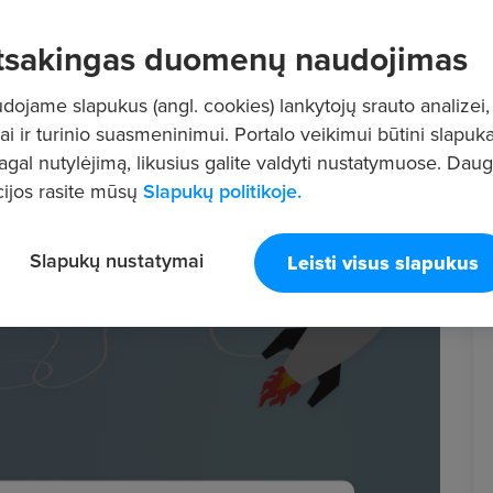
tsakingas duomenų naudojimas
ojame slapukus (angl. cookies) lankytojų srauto analizei,
ai ir turinio suasmeninimui. Portalo veikimui būtini slapuka
pagal nutylėjimą, likusius galite valdyti nustatymuose. Dau
ijos rasite mūsų
Slapukų politikoje.
Slapukų nustatymai
Leisti visus slapukus