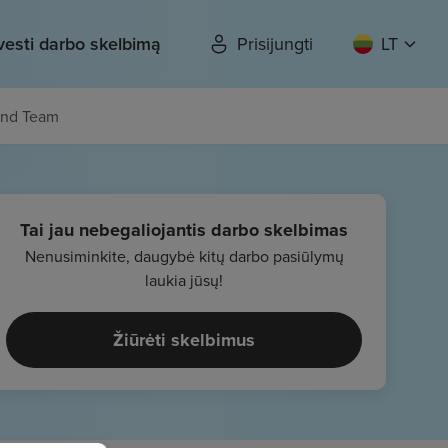
vesti darbo skelbimą
Prisijungti
LT
kend Team
Tai jau nebegaliojantis darbo skelbimas
Nenusiminkite, daugybė kitų darbo pasiūlymų
laukia jūsų!
Žiūrėti skelbimus