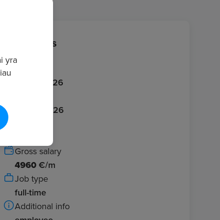
Job details
i yra
Published
giau
27/05/2026
Expires
26/06/2026
Location
Vilnius
Gross salary
4960
€/m
Job type
full-time
Additional info
employee