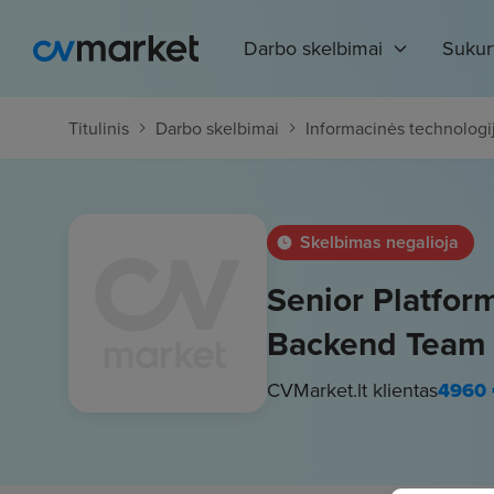
Darbo skelbimai
Sukur
Titulinis
Darbo skelbimai
Informacinės technologi
Skelbimas negalioja
Senior Platfor
Backend Team
CVMarket.lt klientas
4960