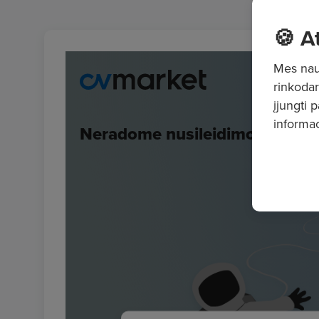
🍪 A
Mes naud
rinkodar
įjungti 
informac