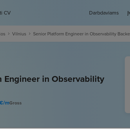
ti CV
Darbdaviams
Į
jos
Vilnius
Senior Platform Engineer in Observability Bac
m Engineer in Observability
€/m
Gross