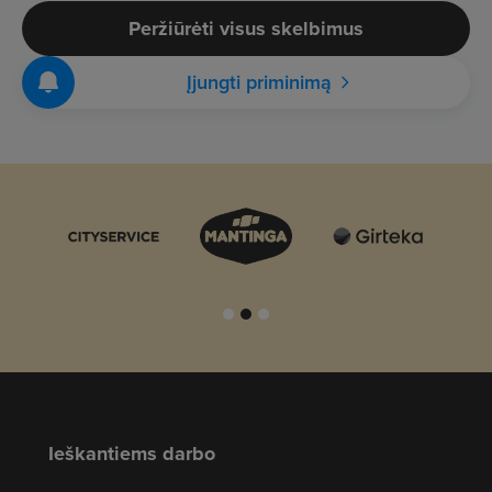
Peržiūrėti visus skelbimus
Įjungti priminimą
Ieškantiems darbo