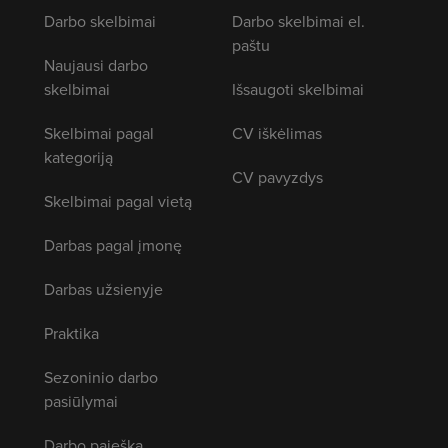
Darbo skelbimai
Darbo skelbimai el.
paštu
Naujausi darbo
skelbimai
Išsaugoti skelbimai
Skelbimai pagal
CV iškėlimas
kategoriją
CV pavyzdys
Skelbimai pagal vietą
Darbas pagal įmonę
Darbas užsienyje
Praktika
Sezoninio darbo
pasiūlymai
Darbo paieška