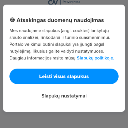
Virbališkės tak. 3J-7, LT-00127 , Palanga
🍪 Atsakingas duomenų naudojimas
Žiūrėti visus skelbimus
Mes naudojame slapukus (angl. cookies) lankytojų
srauto analizei, rinkodarai ir turinio suasmeninimui.
Portalo veikimui būtini slapukai yra įjungti pagal
Įmonės aprašymas
nutylėjimą, likusius galite valdyti nustatymuose.
Daugiau informacijos rasite mūsų
Slapukų politikoje.
9
Darbuotojų sk.
519
Leisti visus slapukus
Peržiūros
~1 766 €
Slapukų nustatymai
Vid. atlyginimas