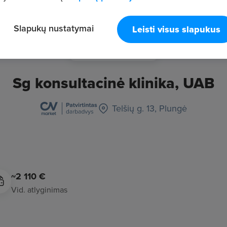
Slapukų nustatymai
Leisti visus slapukus
Sg konsultacinė klinika, UAB
Telšių g. 13, Plungė
~2 110 €
Vid. atlyginimas