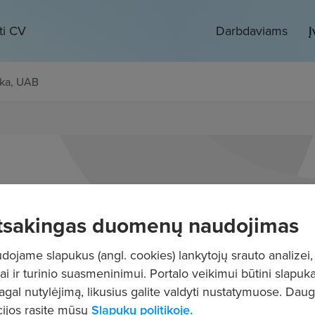
ti CV
Darbdaviams
Į
ika, UAB
tsakingas duomenų naudojimas
ojame slapukus (angl. cookies) lankytojų srauto analizei,
ai ir turinio suasmeninimui. Portalo veikimui būtini slapuka
pagal nutylėjimą, likusius galite valdyti nustatymuose. Dau
ijos rasite mūsų
Slapukų politikoje.