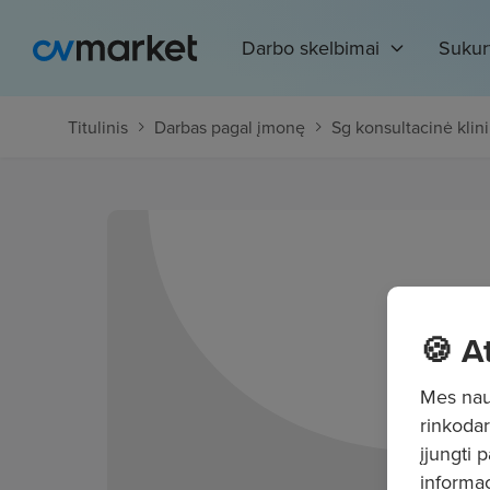
Darbo skelbimai
Sukur
Titulinis
Darbas pagal įmonę
Sg konsultacinė klin
🍪 A
Mes naud
rinkodar
įjungti 
informac