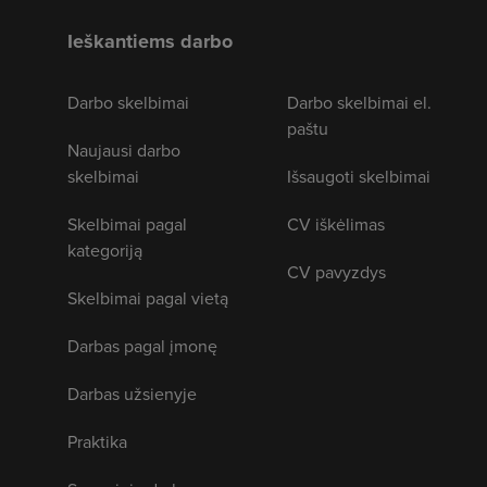
Ieškantiems darbo
Darbo skelbimai
Darbo skelbimai el.
paštu
Naujausi darbo
skelbimai
Išsaugoti skelbimai
Skelbimai pagal
CV iškėlimas
kategoriją
CV pavyzdys
Skelbimai pagal vietą
Darbas pagal įmonę
Darbas užsienyje
Praktika