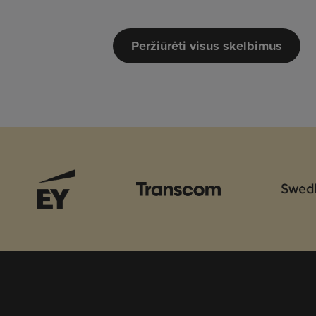
Peržiūrėti visus skelbimus