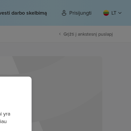
vesti darbo skelbimą
Prisijungti
LT
Grįžti į ankstesnį puslapį
i yra
giau