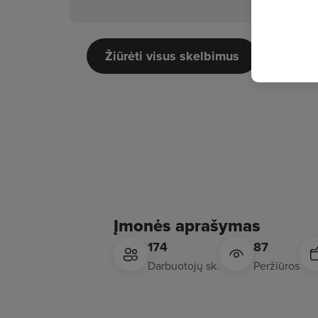
Žiūrėti visus skelbimus
Įmonės aprašymas
174
87
Darbuotojų sk.
Peržiūros