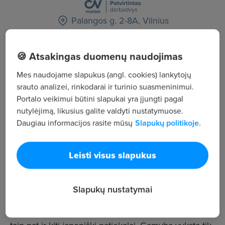
Palangos g. 2-8A, Vilnius
Žiūrėti visus skelbimus
🍪 Atsakingas duomenų naudojimas
Mes naudojame slapukus (angl. cookies) lankytojų
Įmonės aprašymas
srauto analizei, rinkodarai ir turinio suasmeninimui.
Portalo veikimui būtini slapukai yra įjungti pagal
63
nutylėjimą, likusius galite valdyti nustatymuose.
Darbuotojų sk.
Daugiau informacijos rasite mūsų
Slapukų politikoje.
2 287
Peržiūros
Leisti visus slapukus
~2 009 €
Vid. atlyginimas
Japoniško maisto restoranas. Čia ruošiami
Slapukų nustatymai
ĮPRASTINIAI su jūros gėrybėmis, VEGETARIŠKI ar
VEGANIŠKI sušiai arba pagal Jūsų pageidavimą. O