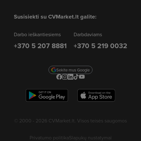
Susisiekti su CVMarket.lt galite:
Darbo ieškantiesiems
Darbdaviams
+370 5 207 8881
+370 5 219 0032
Sekite mus Google
© 2000 - 2026 CVMarket.lt. Visos teisės saugomos
Privatumo politika
Slapukų nustatymai