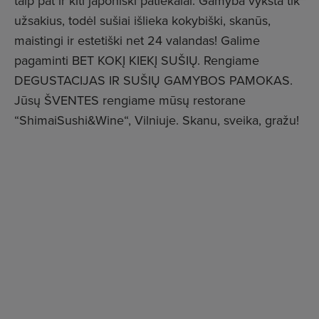
taip pat ir kiti japoniški patiekalai. Gamyba vyksta tik
užsakius, todėl sušiai išlieka kokybiški, skanūs,
maistingi ir estetiški net 24 valandas! Galime
pagaminti BET KOKĮ KIEKĮ SUŠIŲ. Rengiame
DEGUSTACIJAS IR SUŠIŲ GAMYBOS PAMOKAS.
Jūsų ŠVENTES rengiame mūsų restorane
“ShimaiSushi&Wine“, Vilniuje. Skanu, sveika, gražu!