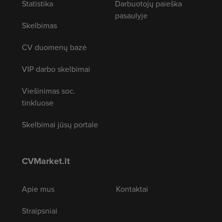
Statistika
Darbuotojų paieška
pasaulyje
Skelbimas
CV duomenų bazė
VIP darbo skelbimai
Viešinimas soc.
tinkluose
Skelbimai jūsų portale
CVMarket.lt
Apie mus
Kontaktai
Straipsniai