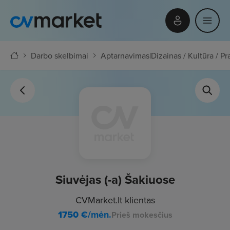
Darbo skelbimai
Aptarnavimas
|
Dizainas / Kultūra / 
Siuvėjas (-a) Šakiuose
CVMarket.lt klientas
1750
€/mėn.
Prieš mokesčius