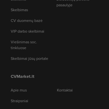
pasaulyje
Skelbimas
CV duomenų bazė
VIP darbo skelbimai
Viešinimas soc.
tinkluose
Skelbimai jūsų portale
CVMarket.lt
Apie mus
Kontaktai
Straipsniai