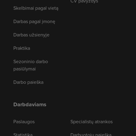
CV pavyzdys
Skelbimai pagal vietą
Darbas pagal įmonę
Darbas užsienyje
Praktika
Sezoninio darbo
pasiūlymai
Darbo paieška
Darbdaviams
Paslaugos
Specialistų atrankos
Statistika
Darbuotojų paieška