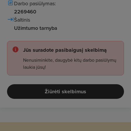
Darbo pasiūlymas:
2269460
Šaltinis
Užimtumo tarnyba
Jūs suradote pasibaigusį skelbimą
Nenusiminkite, daugybė kitų darbo pasiūlymų
laukia jūsų!
Žiūrėti skelbimus