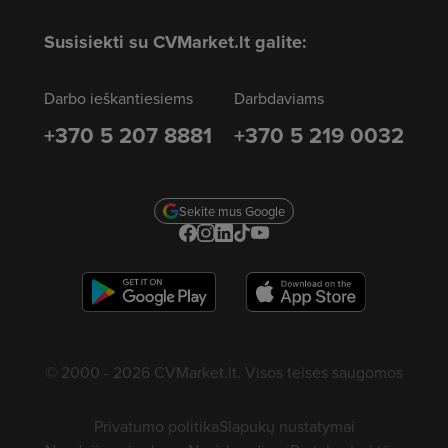
Susisiekti su CVMarket.lt galite:
Darbo ieškantiesiems
Darbdaviams
+370 5 207 8881
+370 5 219 0032
Sekite mus Google
© 2000 - 2026 CVMarket.lt. Visos teisės saugomos
Privatumo politika
Slapukų nustatymai