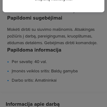
Darbo patirtis: Nuo 1 metų
Išsilavinimas: Profesinė kvalifikacija
Papildomi sugebėjimai
Mokėti dirbti su siuvimo mašinomis. Atsakingas
požiūris į darbą, pareigingumas, kruopštumas,
atidumas detalėms. Gebėjimas dirbti komandoje.
Papildoma informacija
Per savaitę: 40 val.
Įmonės veiklos sritis: Baldų gamyba
Darbo sritis: Amatininkai
Informacija apie darbą