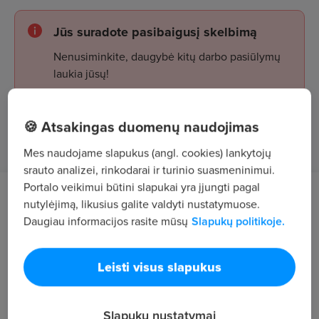
Jūs suradote pasibaigusį skelbimą
Nenusiminkite, daugybė kitų darbo pasiūlymų
laukia jūsų!
🍪 Atsakingas duomenų naudojimas
Žiūrėti skelbimus
Mes naudojame slapukus (angl. cookies) lankytojų
srauto analizei, rinkodarai ir turinio suasmeninimui.
Portalo veikimui būtini slapukai yra įjungti pagal
Darbo aprašymas
nutylėjimą, likusius galite valdyti nustatymuose.
Daugiau informacijos rasite mūsų
Slapukų politikoje.
Baldinių apmušalų siuvimas.
Reikalavimai
Leisti visus slapukus
Pareigos: Siuvėjas
Slapukų nustatymai