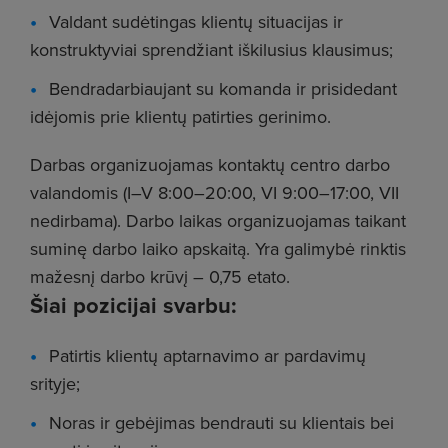
Valdant sudėtingas klientų situacijas ir
konstruktyviai sprendžiant iškilusius klausimus;
Bendradarbiaujant su komanda ir prisidedant
idėjomis prie klientų patirties gerinimo.
Darbas organizuojamas kontaktų centro darbo
valandomis (I–V 8:00–20:00, VI 9:00–17:00, VII
nedirbama). Darbo laikas organizuojamas taikant
suminę darbo laiko apskaitą. Yra galimybė rinktis
mažesnį darbo krūvį – 0,75 etato.
Šiai pozicijai svarbu:
Patirtis klientų aptarnavimo ar pardavimų
srityje;
Noras ir gebėjimas bendrauti su klientais bei