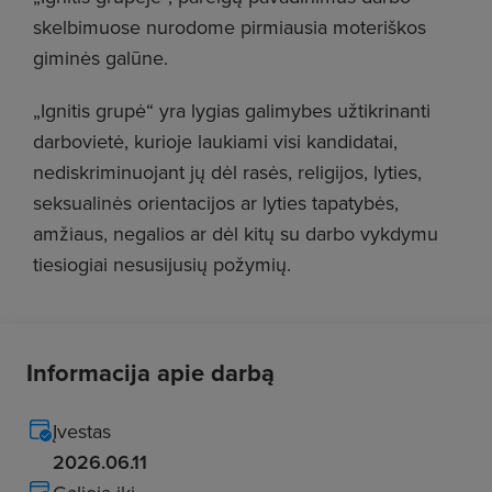
skelbimuose nurodome pirmiausia moteriškos
giminės galūne.
„Ignitis grupė“ yra lygias galimybes užtikrinanti
darbovietė, kurioje laukiami visi kandidatai,
nediskriminuojant jų dėl rasės, religijos, lyties,
seksualinės orientacijos ar lyties tapatybės,
amžiaus, negalios ar dėl kitų su darbo vykdymu
tiesiogiai nesusijusių požymių.
Informacija apie darbą
Įvestas
2026.06.11