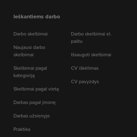
Ieškantiems darbo
Darbo skelbimai
Darbo skelbimai el.
paštu
Naujausi darbo
skelbimai
Išsaugoti skelbimai
Skelbimai pagal
CV iškėlimas
kategoriją
CV pavyzdys
Skelbimai pagal vietą
Darbas pagal įmonę
Darbas užsienyje
Praktika