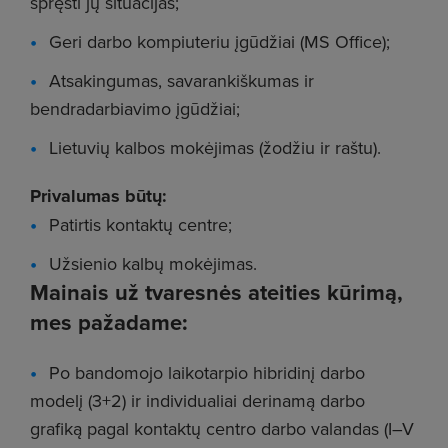
spręsti jų situacijas;
Geri darbo kompiuteriu įgūdžiai (MS Office);
Atsakingumas, savarankiškumas ir
bendradarbiavimo įgūdžiai;
Lietuvių kalbos mokėjimas (žodžiu ir raštu).
Privalumas būtų:
Patirtis kontaktų centre;
Užsienio kalbų mokėjimas.
Mainais už tvaresnės ateities kūrimą,
mes pažadame:
Po bandomojo laikotarpio hibridinį darbo
modelį (3+2) ir individualiai derinamą darbo
grafiką pagal kontaktų centro darbo valandas (I–V