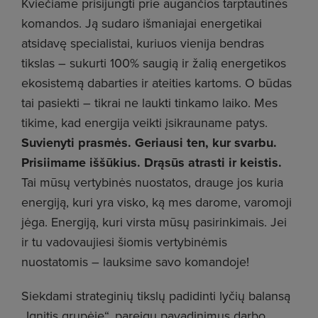
Kviečiame prisijungti prie augančios tarptautinės
komandos. Ją sudaro išmaniajai energetikai
atsidavę specialistai, kuriuos vienija bendras
tikslas – sukurti 100% saugią ir žalią energetikos
ekosistemą dabarties ir ateities kartoms. O būdas
tai pasiekti – tikrai ne laukti tinkamo laiko. Mes
tikime, kad energija veikti įsikrauname patys.
Suvienyti prasmės. Geriausi ten, kur svarbu.
Prisiimame iššūkius. Drąsūs atrasti ir keistis.
Tai mūsų vertybinės nuostatos, drauge jos kuria
energiją, kuri yra visko, ką mes darome, varomoji
jėga. Energiją, kuri virsta mūsų pasirinkimais. Jei
ir tu vadovaujiesi šiomis vertybinėmis
nuostatomis – lauksime savo komandoje!
Siekdami strateginių tikslų padidinti lyčių balansą
„Ignitis grupėje“, pareigų pavadinimus darbo