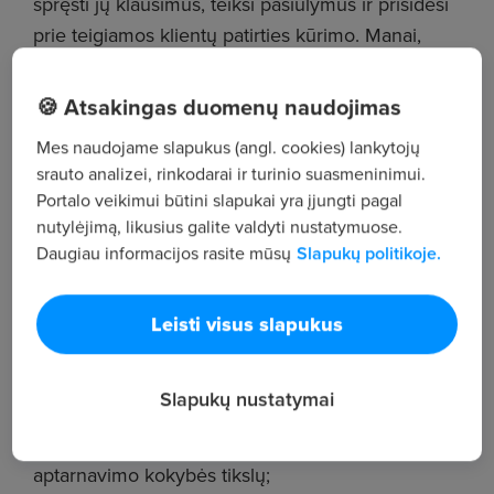
spręsti jų klausimus, teiksi pasiūlymus ir prisidėsi
prie teigiamos klientų patirties kūrimo. Manai,
mums pakeliui? Tuomet laukiame tavęs savo
komandoje!
🍪 Atsakingas duomenų naudojimas
Mes naudojame slapukus (angl. cookies) lankytojų
Take YOUR part in #EnergySmart!
srauto analizei, rinkodarai ir turinio suasmeninimui.
Portalo veikimui būtini slapukai yra įjungti pagal
Prisidėsi prie kokybiškos klientų patirties
nutylėjimą, likusius galite valdyti nustatymuose.
kūrimo:
Daugiau informacijos rasite mūsų
Slapukų politikoje.
Aptarnaujant klientus nuotoliniais kanalais ir
užtikrinant profesionalų bei kokybišką
Leisti visus slapukus
aptarnavimą;
Identifikuojant klientų poreikius ir teikiant jiems
Slapukų nustatymai
tinkamus produktų bei paslaugų pasiūlymus;
Siekiant asmeninių ir komandos pardavimo bei
aptarnavimo kokybės tikslų;