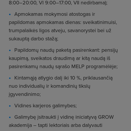
8:00–20:00, VI 9:00–17:00, VII nedirbama);
Apmokamas mokymosi atostogas ir
papildomas apmokamas dienas: sveikatinimuisi,
trumpalaikės ligos atveju, savanorystei bei už
sukauptą darbo stažą;
Papildomų naudų paketą pasirenkant: pensijų
kaupimą, sveikatos draudimą ar kitą naudą iš
pasirenkamų naudų sąrašo MELP programėlėje;
Kintamąją atlygio dalį iki 10 %, priklausančią
nuo individualių ir komandinių tikslų
įgyvendinimo;
Vidines karjeros galimybes;
Galimybę įsitraukti į vidinę iniciatyvą GROW
akademija – tapti lektoriais arba dalyvauti