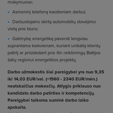
mokymuose;
Asmeninį telefoną kasdieniam darbui;
Darbuotojams skirtą automobilių stovėjimo
vietą prie biuro;
Galimybę energetiką paversti lengviau
suprantama kiekvienam, kuriant unikalią klientų
patirtį ar prisidedant prie itin reikšmingų Baltijos
šalių regionui energetikos projektų.
Darbo užmokestis šiai pareigybei yra nuo 9,35
iki 14,03 EUR/val. (~1560 - 2340 EUR/mėn.)
neatskaičius mokesčių. Atlygis priklauso nuo
kandidato darbo patirties ir kompetencijų.
Pareigybei taikoma suminė darbo laiko
apskaita.