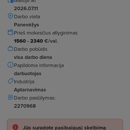
Galioja iki
2026.07.11
Darbo vieta
Panevėžys
Prieš mokesčius atlyginimas
1560 - 2340
€/val.
Darbo pobūdis
visa darbo diena
Papildoma informacija
darbuotojas
Industrija
Aptarnavimas
Darbo pasiūlymas:
2270968
Jūs suradote pasibaigusį skelbimą