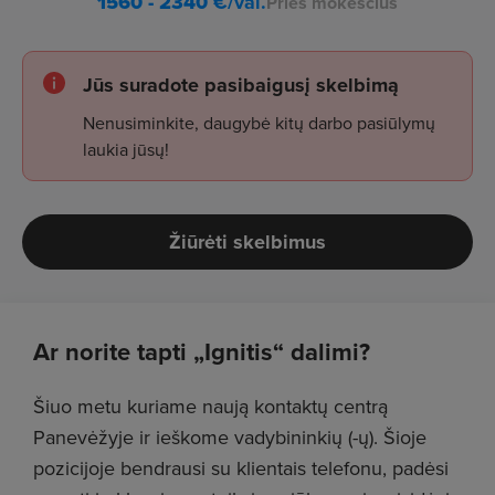
1560 - 2340
€/val.
Prieš mokesčius
Jūs suradote pasibaigusį skelbimą
Nenusiminkite, daugybė kitų darbo pasiūlymų
laukia jūsų!
Žiūrėti skelbimus
Ar norite tapti „Ignitis“ dalimi?
Šiuo metu kuriame naują kontaktų centrą
Panevėžyje ir ieškome vadybininkių (-ų). Šioje
pozicijoje bendrausi su klientais telefonu, padėsi