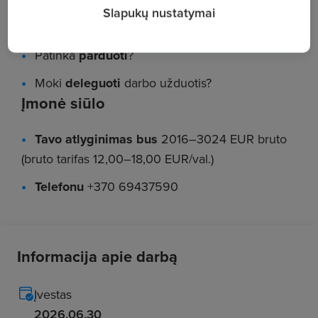
Slapukų nustatymai
Reikalavimai
Patinka
parduoti
?
Moki
deleguoti
darbo užduotis?
Įmonė siūlo
Tavo atlyginimas bus
2016–3024 EUR bruto
(bruto tarifas 12,00–18,00 EUR/val.)
Telefonu
+370 69437590
Informacija apie darbą
Įvestas
2026.06.30