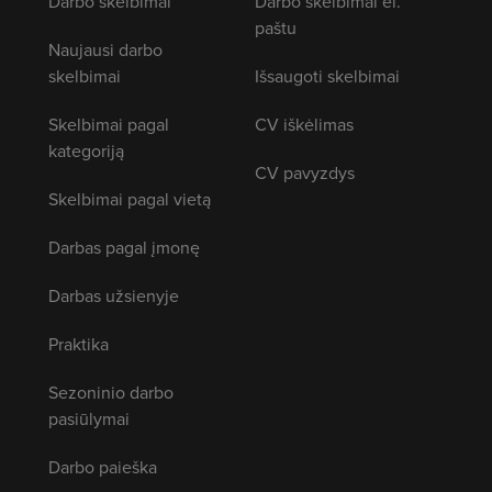
Darbo skelbimai
Darbo skelbimai el.
paštu
Naujausi darbo
skelbimai
Išsaugoti skelbimai
Skelbimai pagal
CV iškėlimas
kategoriją
CV pavyzdys
Skelbimai pagal vietą
Darbas pagal įmonę
Darbas užsienyje
Praktika
Sezoninio darbo
pasiūlymai
Darbo paieška