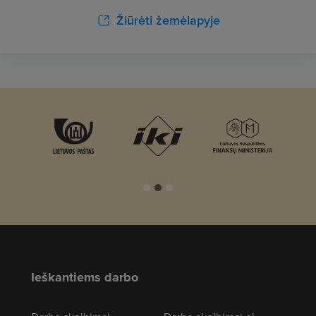
Žiūrėti žemėlapyje
Ieškantiems darbo