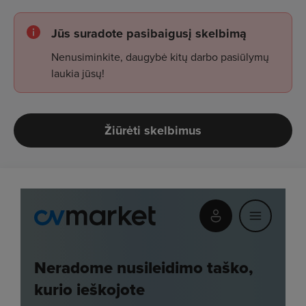
Jūs suradote pasibaigusį skelbimą
Nenusiminkite, daugybė kitų darbo pasiūlymų
laukia jūsų!
Žiūrėti skelbimus