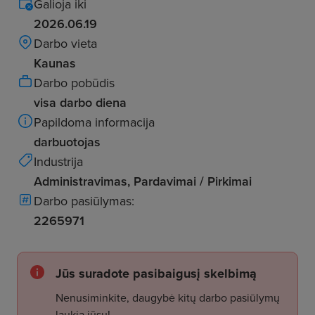
Galioja iki
2026.06.19
Darbo vieta
Kaunas
Darbo pobūdis
visa darbo diena
Papildoma informacija
darbuotojas
Industrija
Administravimas, Pardavimai / Pirkimai
Darbo pasiūlymas:
2265971
Jūs suradote pasibaigusį skelbimą
Nenusiminkite, daugybė kitų darbo pasiūlymų
laukia jūsų!