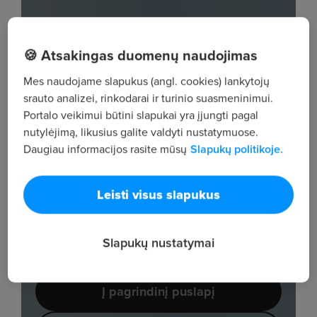
🍪 Atsakingas duomenų naudojimas
Mes naudojame slapukus (angl. cookies) lankytojų
srauto analizei, rinkodarai ir turinio suasmeninimui.
Portalo veikimui būtini slapukai yra įjungti pagal
nutylėjimą, likusius galite valdyti nustatymuose.
Daugiau informacijos rasite mūsų
Slapukų politikoje.
Leisti visus slapukus
Slapukų nustatymai