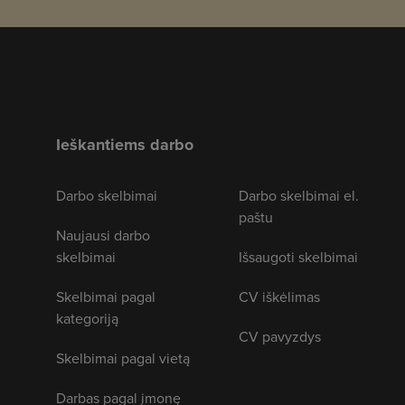
Ieškantiems darbo
Darbo skelbimai
Darbo skelbimai el.
paštu
Naujausi darbo
skelbimai
Išsaugoti skelbimai
Skelbimai pagal
CV iškėlimas
kategoriją
CV pavyzdys
Skelbimai pagal vietą
Darbas pagal įmonę