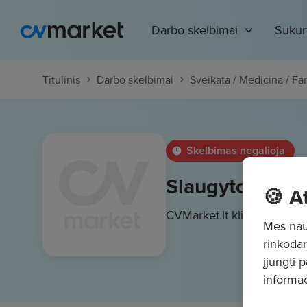
Darbo skelbimai
Sukur
Titulinis
Darbo skelbimai
Sveikata / Medicina / Fa
Skelbimas negalioja
Slaugytojo pad
🍪 A
CVMarket.lt klientas
1378.
Mes naud
rinkodar
įjungti 
informac