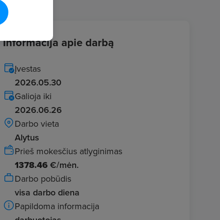
Informacija apie darbą
Įvestas
2026.05.30
Galioja iki
2026.06.26
Darbo vieta
Alytus
Prieš mokesčius atlyginimas
1378.46
€/mėn.
Darbo pobūdis
visa darbo diena
Papildoma informacija
darbuotojas