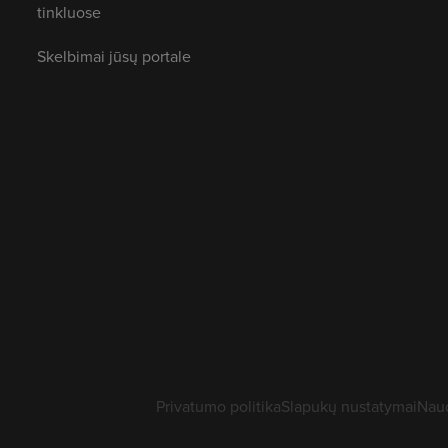
tinkluose
Skelbimai jūsų portale
Privatumo politika
Slapukų nustatymai
Naud