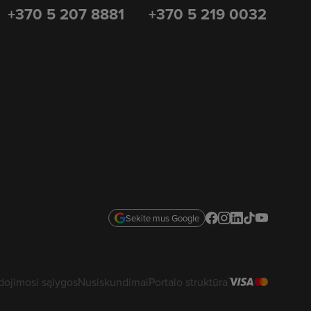
+370 5 207 8881
+370 5 219 0032
Sekite mus Google
ojimosi sąlygos
Nusiskundimai
Portalo struktūra