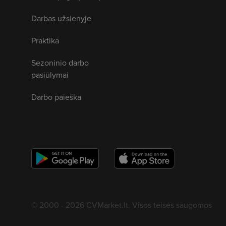
Darbas užsienyje
Praktika
Sezoninio darbo
pasiūlymai
Darbo paieška
© 2000 - 2026 CVMarket.lt. Visos teisės saugomos