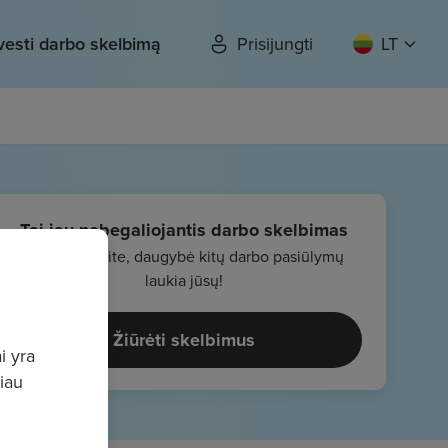
vesti darbo skelbimą
Prisijungti
LT
Tai jau nebegaliojantis darbo skelbimas
Nenusiminkite, daugybė kitų darbo pasiūlymų
laukia jūsų!
Žiūrėti skelbimus
i yra
giau