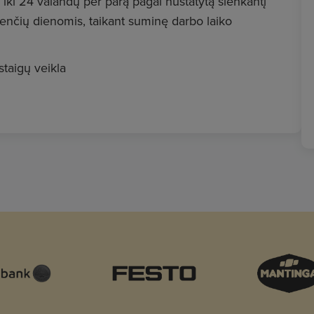
iki 24 valandų per parą pagal nustatytą slenkantį
venčių dienomis, taikant suminę darbo laiko
staigų veikla