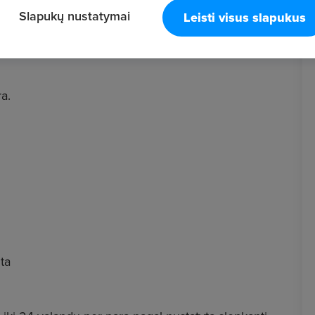
Slapukų nustatymai
Leisti visus slapukus
a.
ta