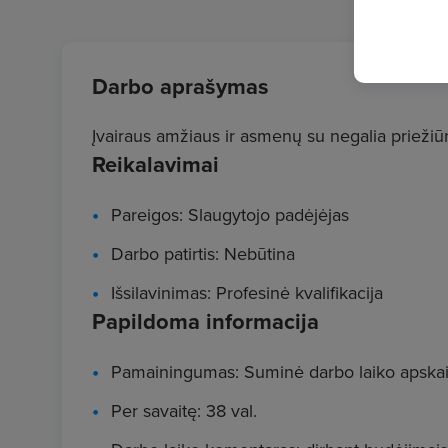
Darbo aprašymas
Įvairaus amžiaus ir asmenų su negalia priežiūr
Reikalavimai
Pareigos: Slaugytojo padėjėjas
Darbo patirtis: Nebūtina
Išsilavinimas: Profesinė kvalifikacija
Papildoma informacija
Pamainingumas: Suminė darbo laiko apskai
Per savaitę: 38 val.