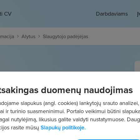
ti CV
Darbdaviams
Į
rmacija
Alytus
Slaugytojo padėjėjas
ėjėjas
tsakingas duomenų naudojimas
46
€/mėn.
Prieš mokesčius
ojame slapukus (angl. cookies) lankytojų srauto analizei,
ai ir turinio suasmeninimui. Portalo veikimui būtini slapuka
pagal nutylėjimą, likusius galite valdyti nustatymuose. Dau
ijos rasite mūsų
Slapukų politikoje.