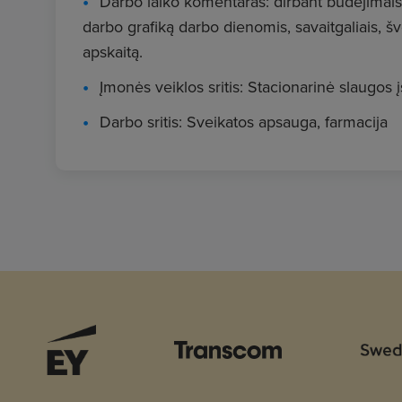
Darbo laiko komentaras: dirbant budėjimais 
darbo grafiką darbo dienomis, savaitgaliais, š
apskaitą.
Įmonės veiklos sritis: Stacionarinė slaugos į
Darbo sritis: Sveikatos apsauga, farmacija