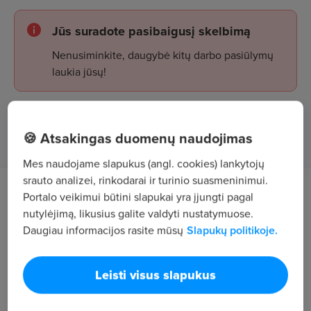
Jūs suradote pasibaigusį skelbimą
Nenusiminkite, daugybė kitų darbo pasiūlymų
laukia jūsų!
Žiūrėti skelbimus
🍪 Atsakingas duomenų naudojimas
Mes naudojame slapukus (angl. cookies) lankytojų
srauto analizei, rinkodarai ir turinio suasmeninimui.
Darbo aprašymas
Portalo veikimui būtini slapukai yra įjungti pagal
nutylėjimą, likusius galite valdyti nustatymuose.
Daugiau informacijos rasite mūsų
Slapukų politikoje.
Administruoja dokumentus susijusius su
reabilitacijos veikla, organizuoja mokymus, teikia
ataskaitas bei inicijuoja klientų integraciją į darbo
Leisti visus slapukus
rinką.