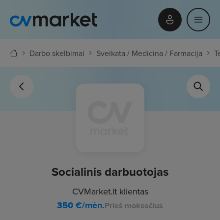
Darbo skelbimai
Sveikata / Medicina / Farmacija
T
Socialinis darbuotojas
CVMarket.lt klientas
350
€/mėn.
Prieš mokesčius