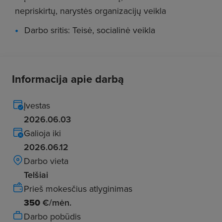
nepriskirtų, narystės organizacijų veikla
Darbo sritis: Teisė, socialinė veikla
Informacija apie darbą
Įvestas
2026.06.03
Galioja iki
2026.06.12
Darbo vieta
Telšiai
Prieš mokesčius atlyginimas
350
€/mėn.
Darbo pobūdis