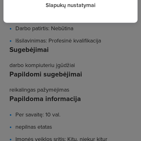
Reikalavimai
Slapukų nustatymai
Pareigos: Socialinis darbuotojas
Darbo patirtis: Nebūtina
Išsilavinimas: Profesinė kvalifikacija
Sugebėjimai
darbo kompiuteriu įgūdžiai
Papildomi sugebėjimai
reikalingas pažymėjimas
Papildoma informacija
Per savaitę: 10 val.
nepilnas etatas
Įmonės veiklos sritis: Kitų, niekur kitur