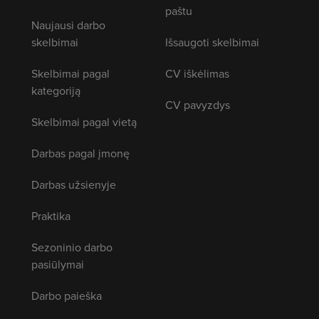
paštu
Naujausi darbo
skelbimai
Išsaugoti skelbimai
Skelbimai pagal
CV iškėlimas
kategoriją
CV pavyzdys
Skelbimai pagal vietą
Darbas pagal įmonę
Darbas užsienyje
Praktika
Sezoninio darbo
pasiūlymai
Darbo paieška