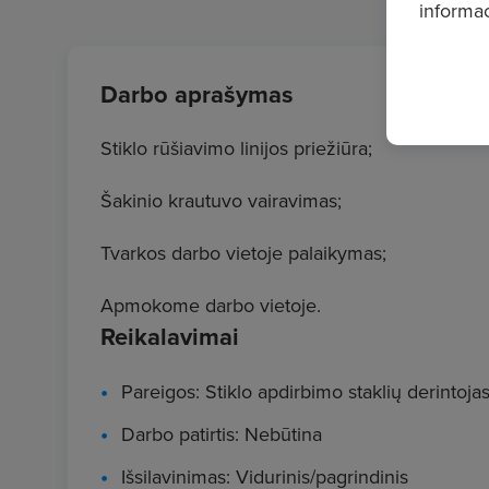
informac
Darbo aprašymas
Stiklo rūšiavimo linijos priežiūra;
Šakinio krautuvo vairavimas;
Tvarkos darbo vietoje palaikymas;
Apmokome darbo vietoje.
Reikalavimai
Pareigos: Stiklo apdirbimo staklių derintoja
Darbo patirtis: Nebūtina
Išsilavinimas: Vidurinis/pagrindinis