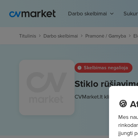
Darbo skelbimai
Sukur
Titulinis
Darbo skelbimai
Pramonė / Gamyba
El
Skelbimas negalioja
Stiklo rūšiavimo
CVMarket.lt klientas
2050 
🍪 A
Mes naud
rinkodar
įjungti 