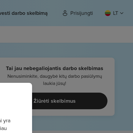
vesti darbo skelbimą
Prisijungti
LT
Tai jau nebegaliojantis darbo skelbimas
Nenusiminkite, daugybė kitų darbo pasiūlymų
laukia jūsų!
Žiūrėti skelbimus
i yra
giau