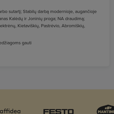
arbo sutartį; Stabilų darbą modernioje, augančioje
nas Kalėdų ir Joninių proga; NA draudimą;
ktrėnų, Kietaviškių, Pastrėvio, Abromiškių,
medžiagoms gauti