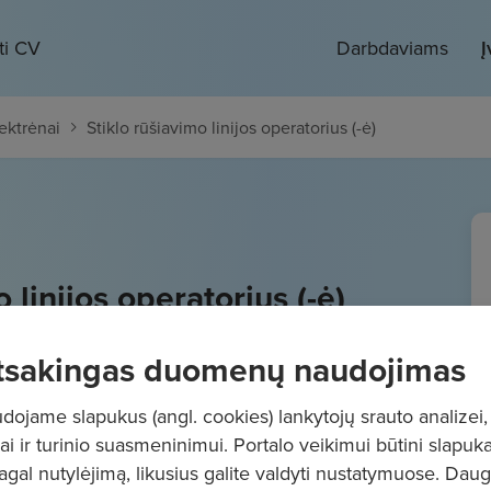
ti CV
Darbdaviams
Į
ektrėnai
Stiklo rūšiavimo linijos operatorius (-ė)
 linijos operatorius (-ė)
- 2250
€/mėn.
Prieš mokesčius
tsakingas duomenų naudojimas
ojame slapukus (angl. cookies) lankytojų srauto analizei,
ai ir turinio suasmeninimui. Portalo veikimui būtini slapuka
pagal nutylėjimą, likusius galite valdyti nustatymuose. Dau