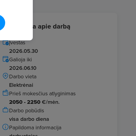
Informacija apie darbą
Įvestas
2026.05.30
Galioja iki
2026.06.10
Darbo vieta
Elektrėnai
Prieš mokesčius atlyginimas
2050 - 2250
€/mėn.
Darbo pobūdis
visa darbo diena
Papildoma informacija
darbuotojas