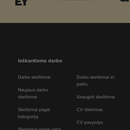
Ieškantiems darbo
Darbo skelbimai
Darbo skelbimai el.
paštu
Naujausi darbo
skelbimai
Išsaugoti skelbimai
Skelbimai pagal
CV iškėlimas
kategoriją
CV pavyzdys
Skelbimai pagal vietą