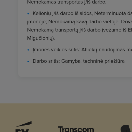
Nemokamas transportas į/iš darbo.
Kelionių į/iš darbo išlaidos, Neterminuotą d
įmonėje; Nemokamą kavą darbo vietoje; Dova
Nemokamą transportą į/iš darbo (vežame iš Ele
Migučionių).
Įmonės veiklos sritis: Atliekų naudojimas 
Darbo sritis: Gamyba, techninė priežiūra