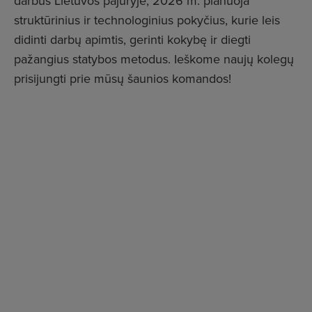
darbus Lietuvos pajūryje, 2026 m. planuoja
struktūrinius ir technologinius pokyčius, kurie leis
didinti darbų apimtis, gerinti kokybę ir diegti
pažangius statybos metodus. Ieškome naujų kolegų
prisijungti prie mūsų šaunios komandos!