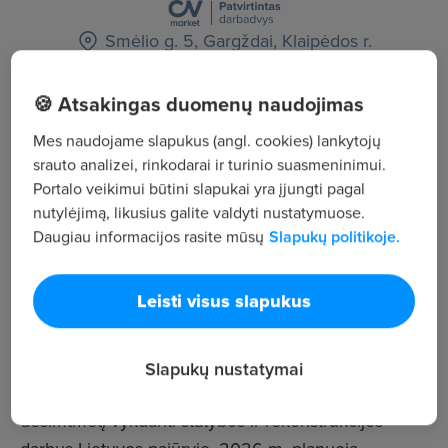
Smėlio g. 5, Gargždai, Klaipėdos r.
Statyba ir elektros inžinerija
🍪 Atsakingas duomenų naudojimas
Žiūrėti visus skelbimus
Mes naudojame slapukus (angl. cookies) lankytojų
srauto analizei, rinkodarai ir turinio suasmeninimui.
Portalo veikimui būtini slapukai yra įjungti pagal
Įmonės aprašymas
nutylėjimą, likusius galite valdyti nustatymuose.
4
Daugiau informacijos rasite mūsų
Slapukų politikoje.
Darbuotojų sk.
398
Leisti visus slapukus
Peržiūros
~2 720 €
Vid. atlyginimas
Slapukų nustatymai
Stogandra, UAB - statybos rangos įmonė, jau beveik
dešimtmetį vykdanti statybos ir rekonstrukcijos