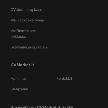
CV duomenų bazė
VIP darbo skelbimai
Viešinimas soc.
tinkluose
Skelbimai jūsų portale
CVMarket.lt
Apie mus
Kontaktai
Straipsniai
Susisiekti su CVMarket.lt galite: