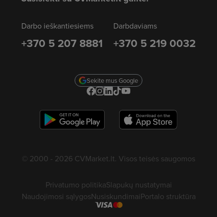
Darbo ieškantiesiems
Darbdaviams
+370 5 207 8881
+370 5 219 0032
Sekite mus Google
© 2000 - 2026 CVMarket.lt. Visos teisės saugomos
Privatumo politika
Slapukų nustatymai
Naudojimosi sąlygos
Nusiskundimai
Portalo struktūra