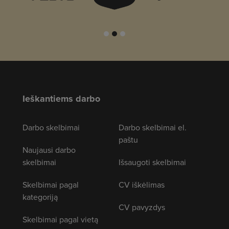
Ieškantiems darbo
Darbo skelbimai
Darbo skelbimai el.
paštu
Naujausi darbo
skelbimai
Išsaugoti skelbimai
Skelbimai pagal
CV iškėlimas
kategoriją
CV pavyzdys
Skelbimai pagal vietą