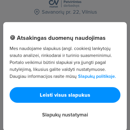
Savanorių pr. 22, Vilnius
Žiūrėti visus skelbimus
🍪 Atsakingas duomenų naudojimas
Mes naudojame slapukus (angl. cookies) lankytojų
Įmonės aprašymas
srauto analizei, rinkodarai ir turinio suasmeninimui.
2
Portalo veikimui būtini slapukai yra įjungti pagal
Darbuotojų sk.
nutylėjimą, likusius galite valdyti nustatymuose.
50 102
Daugiau informacijos rasite mūsų
Slapukų politikoje.
Peržiūros
~968 €
Leisti visus slapukus
Vid. atlyginimas
Nova Lux management solutions ( www.novalux.lt ) -
konsultacinė kompanija, septyniolika metų dirbanti
Slapukų nustatymai
žmogiškųjų išteklių srityje. Pagrindinės veiklos sritys