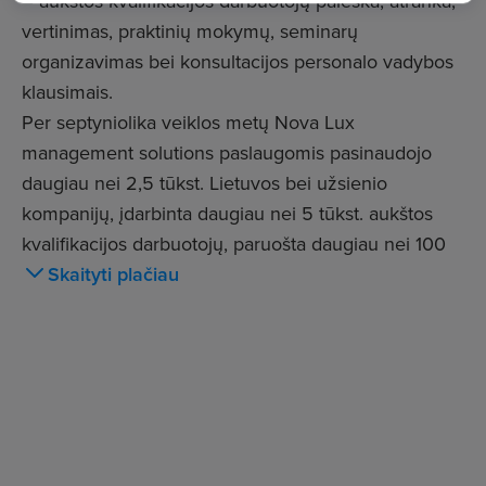
– aukštos kvalifikacijos darbuotojų paieška, atranka,
vertinimas, praktinių mokymų, seminarų
organizavimas bei konsultacijos personalo vadybos
klausimais.
Per septyniolika veiklos metų Nova Lux
management solutions paslaugomis pasinaudojo
daugiau nei 2,5 tūkst. Lietuvos bei užsienio
kompanijų, įdarbinta daugiau nei 5 tūkst. aukštos
kvalifikacijos darbuotojų, paruošta daugiau nei 100
mokymo programų.
Skaityti plačiau
Nova Lux - siekiantiems daugiau!