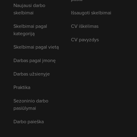
Naujausi darbo
skelbimai
Išsaugoti skelbimai
Skelbimai pagal
CV iškėlimas
kategoriją
CV pavyzdys
Skelbimai pagal vietą
Darbas pagal įmonę
Darbas užsienyje
Praktika
Sezoninio darbo
pasiūlymai
Darbo paieška