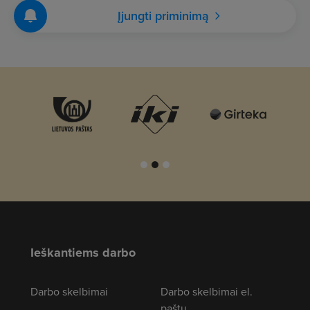
Įjungti priminimą
Ieškantiems darbo
Darbo skelbimai
Darbo skelbimai el.
paštu