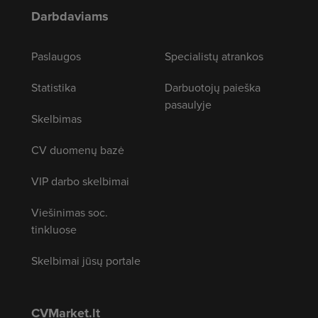
Darbdaviams
Paslaugos
Specialistų atrankos
Statistika
Darbuotojų paieška
pasaulyje
Skelbimas
CV duomenų bazė
VIP darbo skelbimai
Viešinimas soc.
tinkluose
Skelbimai jūsų portale
CVMarket.lt