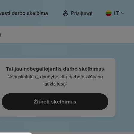
vesti darbo skelbimą
Prisijungti
LT
i
Tai jau nebegaliojantis darbo skelbimas
Nenusiminkite, daugybė kitų darbo pasiūlymų
laukia jūsų!
Žiūrėti skelbimus