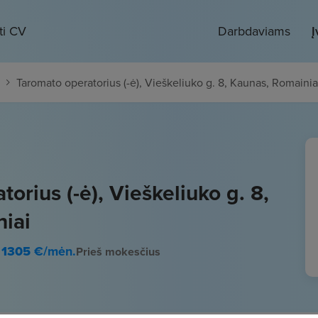
ti CV
Darbdaviams
Į
Taromato operatorius (-ė), Vieškeliuko g. 8, Kaunas, Romainia
orius (-ė), Vieškeliuko g. 8,
iai
- 1305
€/mėn.
Prieš mokesčius