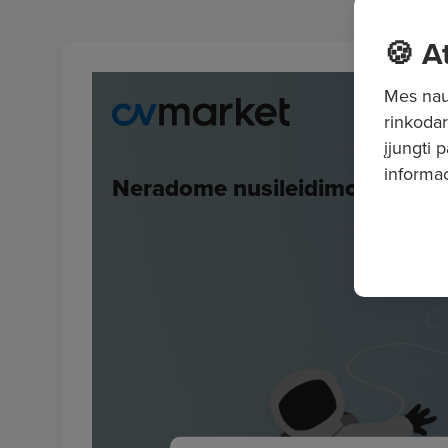
🍪 A
Mes naud
rinkodar
įjungti 
informac