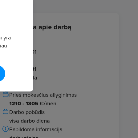
Informacija apie darbą
i yra
Įvestas
giau
2026.07.01
Galioja iki
2026.07.31
Darbo vieta
Kaunas
Prieš mokesčius atlyginimas
1210 - 1305
€/mėn.
Darbo pobūdis
visa darbo diena
Papildoma informacija
darbuotojas