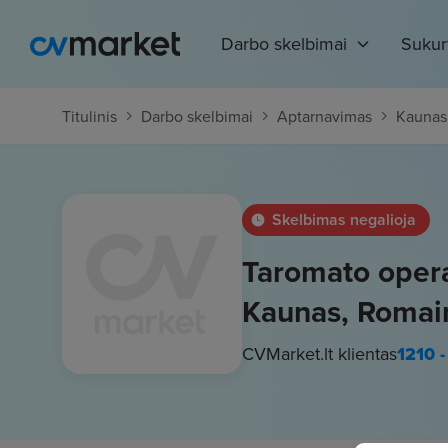
Darbo skelbimai
Sukur
Titulinis
Darbo skelbimai
Aptarnavimas
Kaunas
Skelbimas negalioja
Taromato operat
Kaunas, Romain
CVMarket.lt klientas
1210 