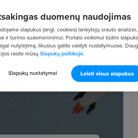
tsakingas duomenų naudojimas
ojame slapukus (angl. cookies) lankytojų srauto analizei,
ai ir turinio suasmeninimui. Portalo veikimui būtini slapuka
pagal nutylėjimą, likusius galite valdyti nustatymuose. Dau
ijos rasite mūsų
Slapukų politikoje.
Slapukų nustatymai
Leisti visus slapukus