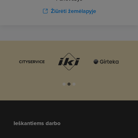
Žiūrėti žemėlapyje
Ieškantiems darbo