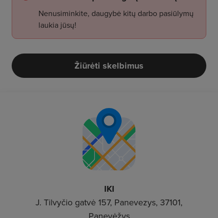
Nenusiminkite, daugybė kitų darbo pasiūlymų
laukia jūsų!
Žiūrėti skelbimus
IKI
J. Tilvyčio gatvė 157, Panevezys, 37101,
Panevėžys