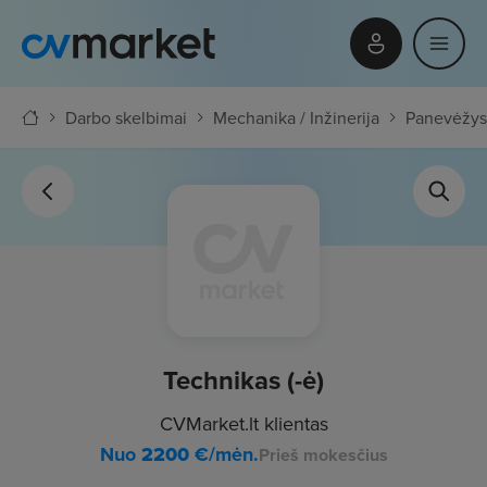
Darbo skelbimai
Mechanika / Inžinerija
Panevėžys
Technikas (-ė)
CVMarket.lt klientas
Nuo
2200
€/mėn.
Prieš mokesčius