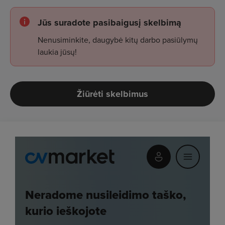
Jūs suradote pasibaigusį skelbimą
Nenusiminkite, daugybė kitų darbo pasiūlymų
laukia jūsų!
Žiūrėti skelbimus