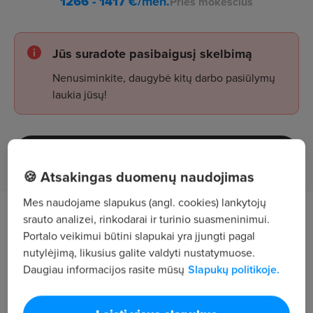
1266 - 1417
€/mėn.
Prieš mokesčius
Jūs suradote pasibaigusį skelbimą
Nenusiminkite, daugybė kitų darbo pasiūlymų
laukia jūsų!
Žiūrėti skelbimus
🍪 Atsakingas duomenų naudojimas
Mes naudojame slapukus (angl. cookies) lankytojų
Tavęs laukia
srauto analizei, rinkodarai ir turinio suasmeninimui.
Portalo veikimui būtini slapukai yra įjungti pagal
nutylėjimą, likusius galite valdyti nustatymuose.
audinių surinkimas ir paruošimas apdailai;
Daugiau informacijos rasite mūsų
Slapukų politikoje.
darbas su apdailos linija ir jos priežiūra;
įrenginio nustatymas, reguliavimas ir kokybės