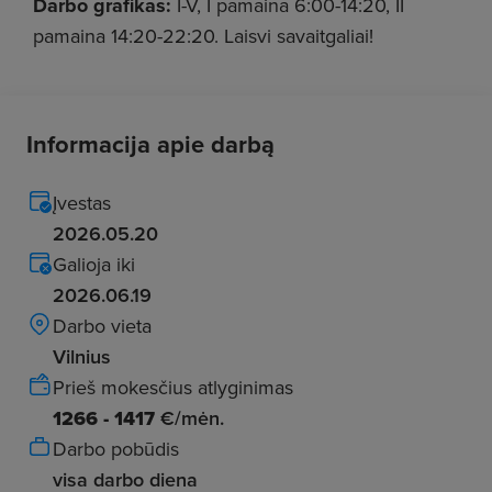
Darbo grafikas:
I-V, I pamaina 6:00-14:20, II
pamaina 14:20-22:20. Laisvi savaitgaliai!
Informacija apie darbą
Įvestas
2026.05.20
Galioja iki
2026.06.19
Darbo vieta
Vilnius
Prieš mokesčius atlyginimas
1266 - 1417
€/mėn.
Darbo pobūdis
visa darbo diena