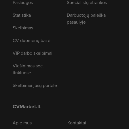
Paslaugos
Specialistų atrankos
Statistika
Darbuotojų paieška
pasaulyje
Skelbimas
CV duomenų bazė
VIP darbo skelbimai
Viešinimas soc.
tinkluose
Skelbimai jūsų portale
CVMarket.lt
Apie mus
Kontaktai