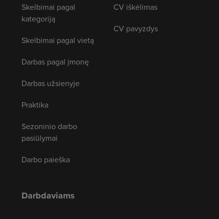
Skelbimai pagal
CV iškėlimas
kategoriją
CV pavyzdys
Skelbimai pagal vietą
Darbas pagal įmonę
Darbas užsienyje
Praktika
Sezoninio darbo
pasiūlymai
Darbo paieška
Darbdaviams