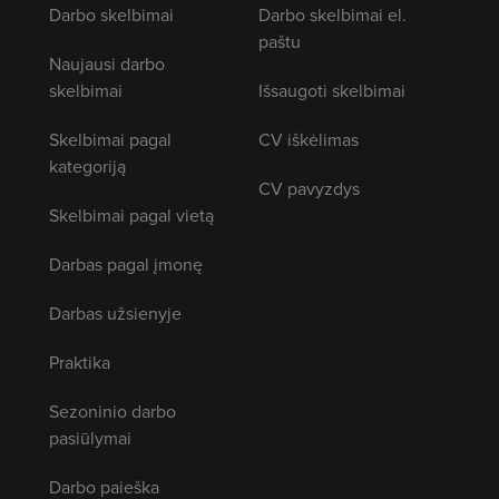
Darbo skelbimai
Darbo skelbimai el.
paštu
Naujausi darbo
skelbimai
Išsaugoti skelbimai
Skelbimai pagal
CV iškėlimas
kategoriją
CV pavyzdys
Skelbimai pagal vietą
Darbas pagal įmonę
Darbas užsienyje
Praktika
Sezoninio darbo
pasiūlymai
Darbo paieška