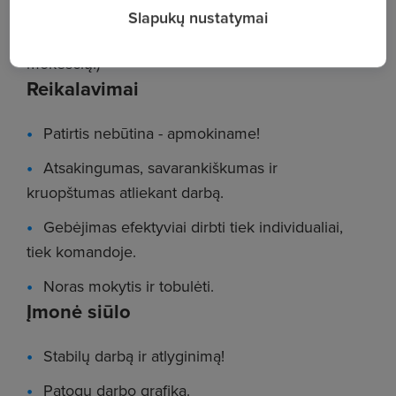
Slapukų nustatymai
Darbo užmokests: 364 Eur. ( neatskaičius
mokesčių.)
Reikalavimai
Patirtis nebūtina - apmokiname!
Atsakingumas, savarankiškumas ir
kruopštumas atliekant darbą.
Gebėjimas efektyviai dirbti tiek individualiai,
tiek komandoje.
Noras mokytis ir tobulėti.
Įmonė siūlo
Stabilų darbą ir atlyginimą!
Patogų darbo grafiką.