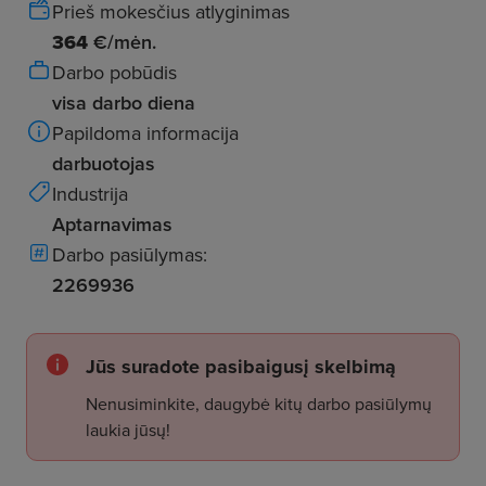
Prieš mokesčius atlyginimas
364
€/mėn.
Darbo pobūdis
visa darbo diena
Papildoma informacija
darbuotojas
Industrija
Aptarnavimas
Darbo pasiūlymas:
2269936
Jūs suradote pasibaigusį skelbimą
Nenusiminkite, daugybė kitų darbo pasiūlymų
laukia jūsų!