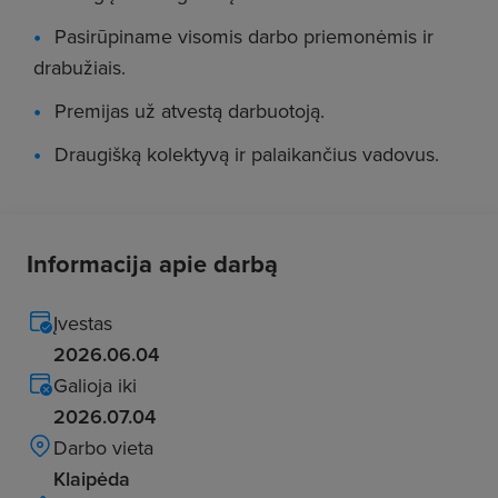
Pasirūpiname visomis darbo priemonėmis ir
drabužiais.
Premijas už atvestą darbuotoją.
Draugišką kolektyvą ir palaikančius vadovus.
Informacija apie darbą
Įvestas
2026.06.04
Galioja iki
2026.07.04
Darbo vieta
Klaipėda