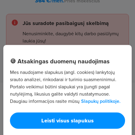
364
€/mėn.
Prieš mokesčius
Jūs suradote pasibaigusį skelbimą
Nenusiminkite, daugybė kitų darbo pasiūlymų
laukia jūsų!
🍪 Atsakingas duomenų naudojimas
Žiūrėti skelbimus
Mes naudojame slapukus (angl. cookies) lankytojų
srauto analizei, rinkodarai ir turinio suasmeninimui.
Portalo veikimui būtini slapukai yra įjungti pagal
nutylėjimą, likusius galite valdyti nustatymuose.
Darbo aprašymas
Daugiau informacijos rasite mūsų
Slapukų politikoje.
Teritorijos prižiūrėjimas, aplinkos tvarkymas
Klaipėdoje, Minijos g. - rytais!
Leisti visus slapukus
Darbo grafikas: I,III,V 7:00-11:00 val.