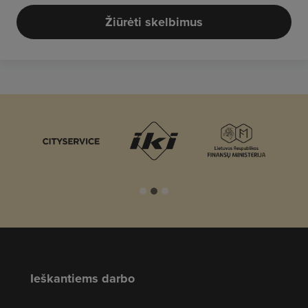
Žiūrėti skelbimus
Ieškantiems darbo