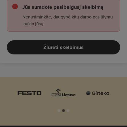
Jūs suradote pasibaigusį skelbimą
Nenusiminkite, daugybė kitų darbo pasiūlymų
laukia jūsų!
Žiūrėti skelbimus