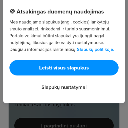
🍪 Atsakingas duomenų naudojimas
Mes naudojame slapukus (angl. cookies) lankytojų
srauto analizei, rinkodarai ir turinio suasmeninimui.
Portalo veikimui būtini slapukai yra įjungti pagal
nutylėjimą, likusius galite valdyti nustatymuose.
Daugiau informacijos rasite mūsų
Slapukų politikoje.
Leisti visus slapukus
Slapukų nustatymai