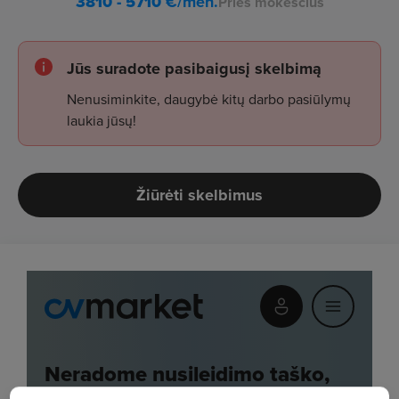
3810 - 5710
€/mėn.
Prieš mokesčius
Jūs suradote pasibaigusį skelbimą
Nenusiminkite, daugybė kitų darbo pasiūlymų
laukia jūsų!
Žiūrėti skelbimus