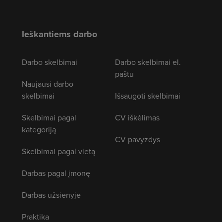
Ieškantiems darbo
Darbo skelbimai
Darbo skelbimai el.
paštu
Naujausi darbo
skelbimai
Išsaugoti skelbimai
Skelbimai pagal
CV iškėlimas
kategoriją
CV pavyzdys
Skelbimai pagal vietą
Darbas pagal įmonę
Darbas užsienyje
Praktika