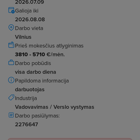
2026.07.09
Galioja iki
2026.08.08
Darbo vieta
Vilnius
Prieš mokesčius atlyginimas
3810 - 5710
€/mėn.
Darbo pobūdis
visa darbo diena
Papildoma informacija
darbuotojas
Industrija
Vadovavimas / Verslo vystymas
Darbo pasiūlymas:
2276647