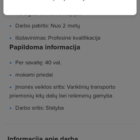
Pareigos: Grindinio klojėjas
Darbo patirtis: Nuo 2 metų
Išsilavinimas: Profesinė kvalifikacija
Papildoma informacija
Per savaitę: 40 val.
mokami priedai
Įmonės veiklos sritis: Variklinių transporto
priemonių kitų dalių bei reikmenų gamyba
Darbo sritis: Statyba
Informacija apie darbą