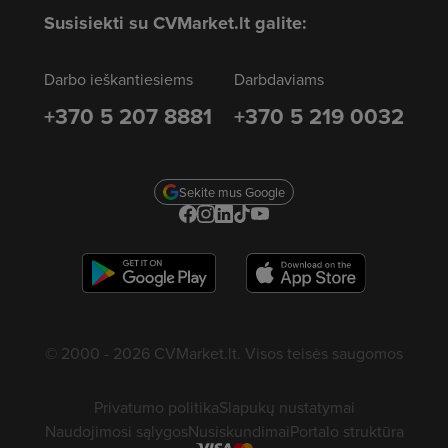
Susisiekti su CVMarket.lt galite:
Darbo ieškantiesiems
Darbdaviams
+370 5 207 8881
+370 5 219 0032
Sekite mus Google
© 2000 - 2026 CVMarket.lt. Visos teisės saugomos
Privatumo politika
Slapukų nustatymai
Naudojimosi sąlygos
Nusiskundimai
Portalo struktūra