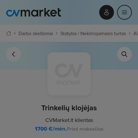
Darbo skelbimai
Statyba / Nekilnojamasis turtas
Al
Trinkelių klojėjas
CVMarket.lt klientas
1700
€/mėn.
Prieš mokesčius