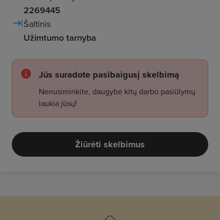
2269445
Šaltinis
Užimtumo tarnyba
Jūs suradote pasibaigusį skelbimą
Nenusiminkite, daugybė kitų darbo pasiūlymų
laukia jūsų!
Žiūrėti skelbimus