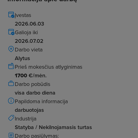
Įvestas
2026.06.03
Galioja iki
2026.07.02
Darbo vieta
Alytus
Prieš mokesčius atlyginimas
1700
€/mėn.
Darbo pobūdis
visa darbo diena
Papildoma informacija
darbuotojas
Industrija
Statyba / Nekilnojamasis turtas
Darbo pasiūlymas: