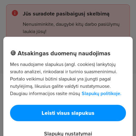
Jūs suradote pasibaigusį skelbimą
Nenusiminkite, daugybė kitų darbo pasiūlymų
laukia jūsų!
🍪 Atsakingas duomenų naudojimas
Žiūrėti skelbimus
Mes naudojame slapukus (angl. cookies) lankytojų
srauto analizei, rinkodarai ir turinio suasmeninimui.
Portalo veikimui būtini slapukai yra įjungti pagal
Darbo aprašymas
nutylėjimą, likusius galite valdyti nustatymuose.
Daugiau informacijos rasite mūsų
Slapukų politikoje.
Reikalingi trinkelių klojėjai.
Leisti visus slapukus
Kelio, vejos bortų montavimas, trinkelių klojimas,
pagrindų paruošimas, vejos sėjimas
Reikalavimai
Slapukų nustatymai