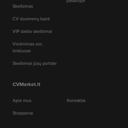
pasaulyje
Skelbimas
CV duomenų bazė
VIP darbo skelbimai
Viešinimas soc.
tinkluose
Skelbimai jūsų portale
CVMarket.lt
Apie mus
Kontaktai
Straipsniai