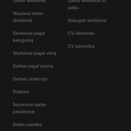
Darbo skelbimai
Darbo skelbimai el.
paštu
Naujausi darbo
skelbimai
Išsaugoti skelbimai
Skelbimai pagal
CV iškėlimas
kategoriją
CV pavyzdys
Skelbimai pagal vietą
Darbas pagal įmonę
Darbas užsienyje
Praktika
Sezoninio darbo
pasiūlymai
Darbo paieška