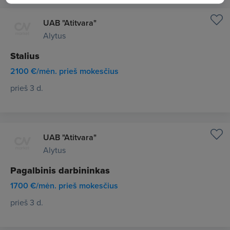
UAB "Atitvara"
Alytus
Stalius
2100 €/mėn. prieš mokesčius
prieš 3 d.
UAB "Atitvara"
Alytus
Pagalbinis darbininkas
1700 €/mėn. prieš mokesčius
prieš 3 d.