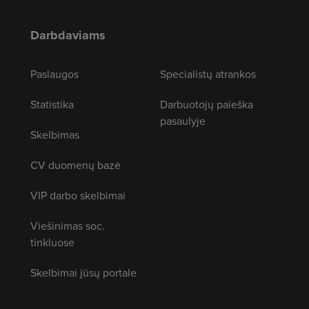
Darbdaviams
Paslaugos
Specialistų atrankos
Statistika
Darbuotojų paieška
pasaulyje
Skelbimas
CV duomenų bazė
VIP darbo skelbimai
Viešinimas soc.
tinkluose
Skelbimai jūsų portale