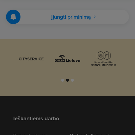
Įjungti priminimą
Ieškantiems darbo