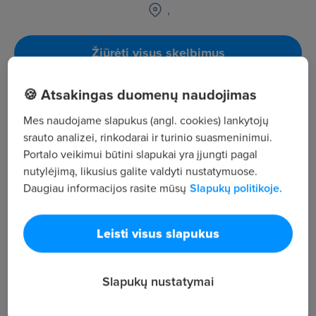
,
Žiūrėti visus skelbimus
🍪 Atsakingas duomenų naudojimas
Įmonės aprašymas
Mes naudojame slapukus (angl. cookies) lankytojų
52
srauto analizei, rinkodarai ir turinio suasmeninimui.
Darbuotojų sk.
Portalo veikimui būtini slapukai yra įjungti pagal
126
nutylėjimą, likusius galite valdyti nustatymuose.
Peržiūros
Daugiau informacijos rasite mūsų
Slapukų politikoje.
~1 465 €
Vid. atlyginimas
Leisti visus slapukus
UAB "Atitvara" darbo skelbimai
Slapukų nustatymai
Šiuo metu aktyvių įmonės skelbimų skaičius: 4