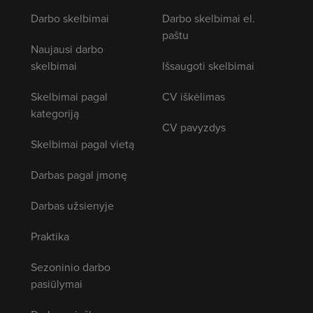
Darbo skelbimai
Darbo skelbimai el.
paštu
Naujausi darbo
skelbimai
Išsaugoti skelbimai
Skelbimai pagal
CV iškėlimas
kategoriją
CV pavyzdys
Skelbimai pagal vietą
Darbas pagal įmonę
Darbas užsienyje
Praktika
Sezoninio darbo
pasiūlymai