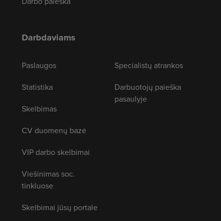
Darbo paieška
Darbdaviams
Paslaugos
Specialistų atrankos
Statistika
Darbuotojų paieška
pasaulyje
Skelbimas
CV duomenų bazė
VIP darbo skelbimai
Viešinimas soc.
tinkluose
Skelbimai jūsų portale