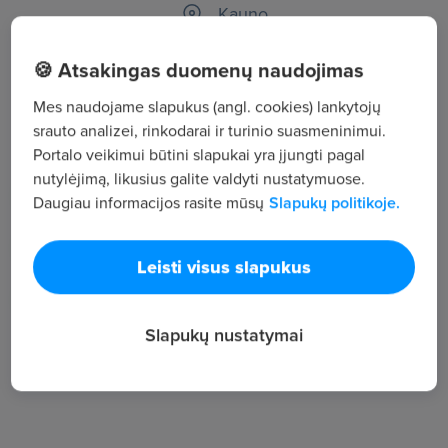
, Kauno
🍪 Atsakingas duomenų naudojimas
Žiūrėti visus skelbimus
Mes naudojame slapukus (angl. cookies) lankytojų
srauto analizei, rinkodarai ir turinio suasmeninimui.
Įmonės aprašymas
Portalo veikimui būtini slapukai yra įjungti pagal
nutylėjimą, likusius galite valdyti nustatymuose.
8
Daugiau informacijos rasite mūsų
Slapukų politikoje.
Darbuotojų sk.
101
Peržiūros
Leisti visus slapukus
~1 439 €
Vid. atlyginimas
Slapukų nustatymai