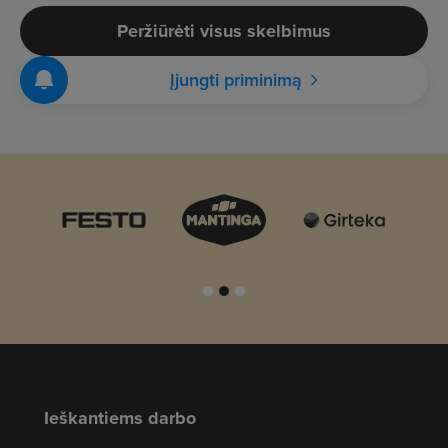
Peržiūrėti visus skelbimus
Įjungti priminimą
Ieškantiems darbo