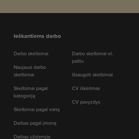
Ieškantiems darbo
Darbo skelbimai
Darbo skelbimai el.
paštu
Naujausi darbo
skelbimai
Išsaugoti skelbimai
Skelbimai pagal
CV iškėlimas
kategoriją
CV pavyzdys
Skelbimai pagal vietą
Darbas pagal įmonę
Darbas užsienyje