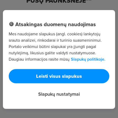
PUŠŲ PAUNKSNĖJE""
S. DARIAUS IR S. RĖNO G.25-, Klaipėdos
🍪 Atsakingas duomenų naudojimas
Žiūrėti visus skelbimus
Mes naudojame slapukus (angl. cookies) lankytojų
srauto analizei, rinkodarai ir turinio suasmeninimui.
Portalo veikimui būtini slapukai yra įjungti pagal
Įmonės aprašymas
nutylėjimą, likusius galite valdyti nustatymuose.
47
Daugiau informacijos rasite mūsų
Slapukų politikoje.
Darbuotojų sk.
116
Leisti visus slapukus
Peržiūros
~2 248 €
Vid. atlyginimas
Slapukų nustatymai