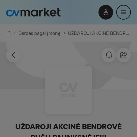
Darbas pagal įmonę
UŽDAROJI AKCINĖ BENDROVĖ PUŠŲ PAUNKSNĖJE""
UŽDAROJI AKCINĖ BENDROVĖ