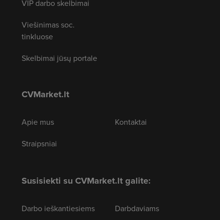
VIP darbo skelbimai
Viešinimas soc.
tinkluose
Skelbimai jūsų portale
CVMarket.lt
Apie mus
Kontaktai
Straipsniai
Susisiekti su CVMarket.lt galite:
Darbo ieškantiesiems
Darbdaviams