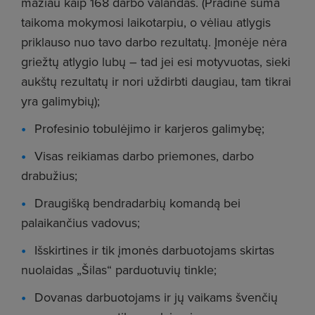
mažiau kaip 168 darbo valandas. (Pradinė suma
taikoma mokymosi laikotarpiu, o vėliau atlygis
priklauso nuo tavo darbo rezultatų. Įmonėje nėra
griežtų atlygio lubų – tad jei esi motyvuotas, sieki
aukštų rezultatų ir nori uždirbti daugiau, tam tikrai
yra galimybių);
Profesinio tobulėjimo ir karjeros galimybę;
Visas reikiamas darbo priemones, darbo
drabužius;
Draugišką bendradarbių komandą bei
palaikančius vadovus;
Išskirtines ir tik įmonės darbuotojams skirtas
nuolaidas „Šilas“ parduotuvių tinkle;
Dovanas darbuotojams ir jų vaikams švenčių