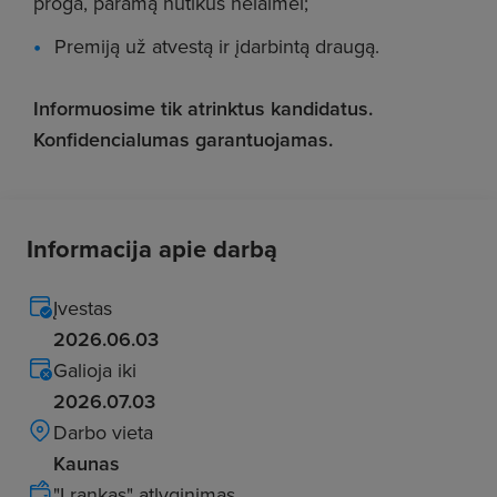
proga, paramą nutikus nelaimei;
Premiją už atvestą ir įdarbintą draugą.
Informuosime tik atrinktus kandidatus.
Konfidencialumas garantuojamas.
Informacija apie darbą
Įvestas
2026.06.03
Galioja iki
2026.07.03
Darbo vieta
Kaunas
"Į rankas" atlyginimas