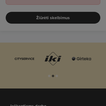
Žiūrėti skelbimus