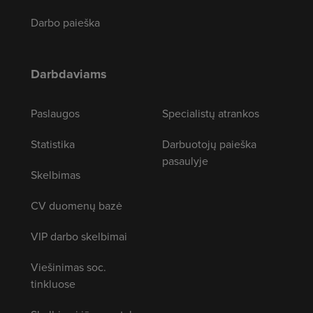
Darbo paieška
Darbdaviams
Paslaugos
Specialistų atrankos
Statistika
Darbuotojų paieška
pasaulyje
Skelbimas
CV duomenų bazė
VIP darbo skelbimai
Viešinimas soc.
tinkluose