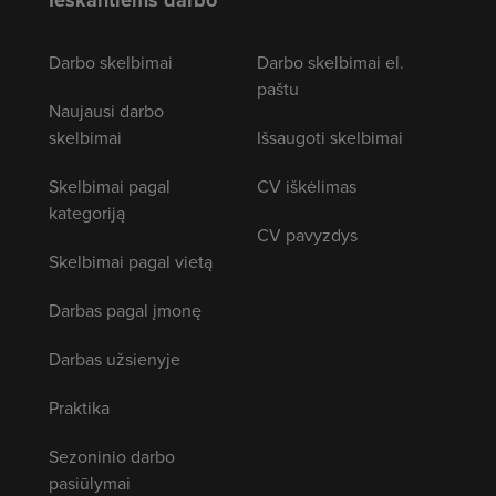
Ieškantiems darbo
Darbo skelbimai
Darbo skelbimai el.
paštu
Naujausi darbo
skelbimai
Išsaugoti skelbimai
Skelbimai pagal
CV iškėlimas
kategoriją
CV pavyzdys
Skelbimai pagal vietą
Darbas pagal įmonę
Darbas užsienyje
Praktika
Sezoninio darbo
pasiūlymai