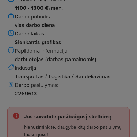
1100 - 1300
€/mėn.
Darbo pobūdis
visa darbo diena
Darbo laikas
Slenkantis grafikas
Papildoma informacija
darbuotojas (darbas pamainomis)
Industrija
Transportas / Logistika / Sandėliavimas
Darbo pasiūlymas:
2269613
Jūs suradote pasibaigusį skelbimą
Nenusiminkite, daugybė kitų darbo pasiūlymų
laukia jūsų!