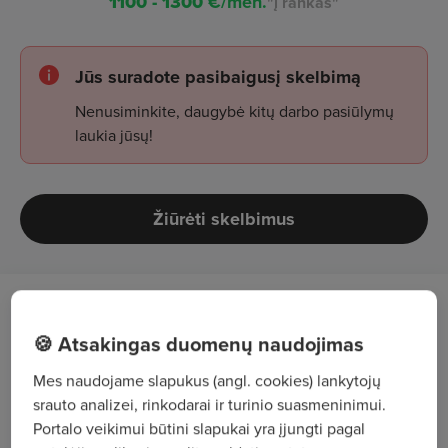
1100 - 1300
€/mėn.
"į rankas"
Jūs suradote pasibaigusį skelbimą
Nenusiminkite, daugybė kitų darbo pasiūlymų
laukia jūsų!
Žiūrėti skelbimus
Darbo aprašymas
🍪 Atsakingas duomenų naudojimas
Surinktų prekių komplektavimas į konteinerius
Mes naudojame slapukus (angl. cookies) lankytojų
pagal užsakymus pristatymui į parduotuves;
srauto analizei, rinkodarai ir turinio suasmeninimui.
Portalo veikimui būtini slapukai yra įjungti pagal
Užsakymų paruošimas išvežimui (prekių