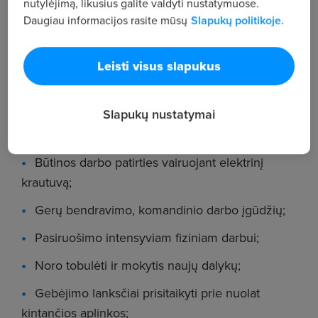
nutylėjimą, likusius galite valdyti nustatymuose.
sukrovimas į konteinerius);
Daugiau informacijos rasite mūsų
Slapukų politikoje.
Darbas su elektriniu krautuvu.
Reikalavimai
Leisti visus slapukus
Galimybės dirbti slenkančiu darbo grafiku nuo
Slapukų nustatymai
6 val. iki 18 val. (darbo grafikas - 3 darbo dienos, 3
poilsio dienos) pilnu etatu;
Būtinos darbo patirties vairuojant elektrinį
krautuvą;
Gerų bendravimo, komandinio darbo įgūdžių;
Pasiruošimo intensyviam fiziniam darbui;
Noro tobulėti ir mokytis naujų dalykų;
Gebėjimo lanksčiai prisitaikyti prie nuolat
kintančios aplinkos;