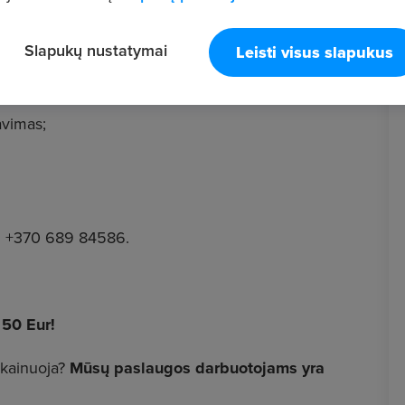
Slapukų nustatymai
Leisti visus slapukus
avimas;
. +370 689 84586.
 50 Eur!
 kainuoja?
Mūsų paslaugos darbuotojams yra