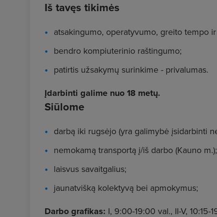
Iš tavęs tikimės
atsakingumo, operatyvumo, greito tempo 
bendro kompiuterinio raštingumo;
patirtis užsakymų surinkime - privalumas.
Įdarbinti galime nuo 18 metų.
Siūlome
darbą iki rugsėjo (yra galimybė įsidarbinti n
nemokamą transportą į/iš darbo (Kauno m.);
laisvus savaitgalius;
jaunatvišką kolektyvą bei apmokymus;
Darbo grafikas:
I, 9:00-19:00 val., II-V, 10:15-1