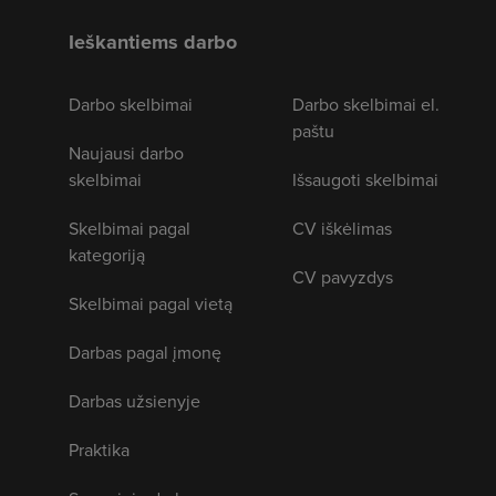
Ieškantiems darbo
Darbo skelbimai
Darbo skelbimai el.
paštu
Naujausi darbo
skelbimai
Išsaugoti skelbimai
Skelbimai pagal
CV iškėlimas
kategoriją
CV pavyzdys
Skelbimai pagal vietą
Darbas pagal įmonę
Darbas užsienyje
Praktika