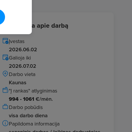
Informacija apie darbą
Įvestas
2026.06.02
Galioja iki
2026.07.02
Darbo vieta
Kaunas
"Į rankas" atlyginimas
994 - 1061
€/mėn.
Darbo pobūdis
visa darbo diena
Papildoma informacija
sezoninis darbas / laikinas darbuotojas