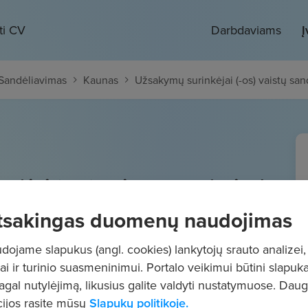
ti CV
Darbdaviams
Į
/ Sandėliavimas
Kaunas
Užsakymų surinkėjai (-os) vaistų san
ėjai (-os) vaistų sandėlyje /
omis!
tsakingas duomenų naudojimas
 1061
€/mėn.
"į rankas"
ojame slapukus (angl. cookies) lankytojų srauto analizei,
ai ir turinio suasmeninimui. Portalo veikimui būtini slapuka
pagal nutylėjimą, likusius galite valdyti nustatymuose. Dau
ijos rasite mūsų
Slapukų politikoje.