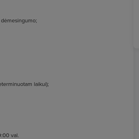
ir dėmesingumo;
eterminuotam laikui);
9:00 val.