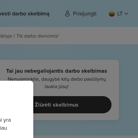
vesti darbo skelbimą
Prisijungti
LT
dėlyje / Tik darbo dienomis!
Tai jau nebegaliojantis darbo skelbimas
Nenusiminkite, daugybė kitų darbo pasiūlymų
laukia jūsų!
Žiūrėti skelbimus
i yra
giau