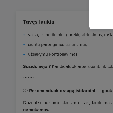
Tavęs laukia
vaistų ir medicininių prekių atrinkimas, rūši
siuntų parengimas išsiuntimui;
užsakymų kontroliavimas.
Susidomėjai?
Kandidatuok arba skambink tel
*******
>> Rekomenduok draugą įsidarbinti – gauk
Dažnai sulaukiame klausimo – ar įdarbinimas
nemokamos.