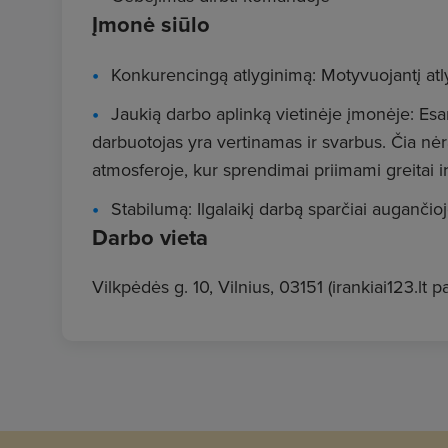
Įmonė siūlo
Konkurencingą atlyginimą: Motyvuojantį at
Jaukią darbo aplinką vietinėje įmonėje: Esa
darbuotojas yra vertinamas ir svarbus. Čia n
atmosferoje, kur sprendimai priimami greitai ir
Stabilumą: Ilgalaikį darbą sparčiai augančio
Darbo vieta
Vilkpėdės g. 10, Vilnius, 03151 (irankiai123.lt 