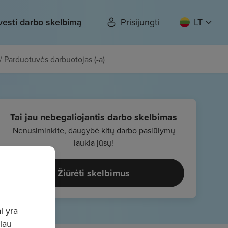
vesti darbo skelbimą
Prisijungti
LT
 / Parduotuvės darbuotojas (-a)
Tai jau nebegaliojantis darbo skelbimas
Nenusiminkite, daugybė kitų darbo pasiūlymų
laukia jūsų!
Žiūrėti skelbimus
i yra
giau