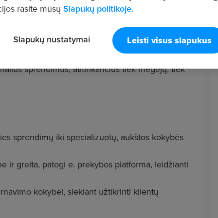
ijos rasite mūsų
Slapukų politikoje.
Slapukų nustatymai
Leisti visus slapukus
kybiškų darbo ir sodo įrankių mažmenine prekyba
 www.irankiai123.lt. Įmonė nuo pat veiklos pradžios
ionalius sprendimus, atitinkančius tiek mėgėjų, tiek
ties sprendimų iki specializuotų, aukštos kokybės
 ir greita, patogi e. prekybos platforma, leidžianti
navimo kokybei, siekiant užtikrinti klientų