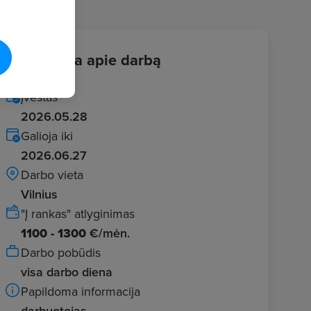
Informacija apie darbą
Įvestas
2026.05.28
Galioja iki
2026.06.27
Darbo vieta
Vilnius
"Į rankas" atlyginimas
1100 - 1300
€/mėn.
Darbo pobūdis
visa darbo diena
Papildoma informacija
darbuotojas