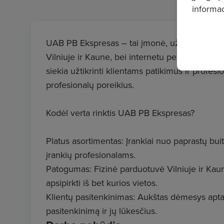
informac
UAB PB Ekspresas – tai įmonė, užsiimanti ko
Vilniuje ir Kaune, bei internetu per platformą
siekia užtikrinti klientams patikimus ir profes
profesionalų poreikius.
Kodėl verta rinktis UAB PB Ekspresas?
Platus asortimentas: Įrankiai nuo paprastų bui
įrankių profesionalams.
Patogumas: Fizinė parduotuvė Vilniuje ir Kaune
apsipirkti iš bet kurios vietos.
Klientų pasitenkinimas: Aukštas dėmesys aptar
pasitenkinimą ir jų lūkesčius.