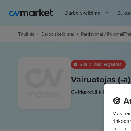
Darbo skelbimai
Sukur
Titulinis
Darbo skelbimai
Pardavimai / Pirkimai
|
Tra
Skelbimas negalioja
Vairuotojas (-a
CVMarket.lt klientas
1100 
🍪 A
Mes naud
rinkodar
įjungti 