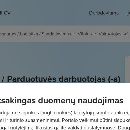
ti CV
Darbdaviams
Į
nsportas / Logistika / Sandėliavimas
Vilnius
Vairuotojas (-a)
) / Parduotuvės darbuotojas (-a)
- 1300
€/mėn.
"į rankas"
tsakingas duomenų naudojimas
ojame slapukus (angl. cookies) lankytojų srauto analizei,
ai ir turinio suasmeninimui. Portalo veikimui būtini slapuka
pagal nutylėjimą, likusius galite valdyti nustatymuose. Dau