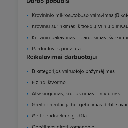
Darbo pobūdis
Krovininio mikroautobuso vairavimas (B kate
Krovinių surinkimas iš tiekėjų Vilniuje ir Ka
Krovinių pakavimas ir paruošimas išvežimu
Parduotuvės priežiūra
Reikalavimai darbuotojui
B kategorijos vairuotojo pažymėjimas
Fizinė ištvermė
Atsakingumas, kruopštumas ir atidumas
Greita orientacija bei gebėjimas dirbti sava
Geri bendravimo įgūdžiai
Gebėjimas dirbti komandoje