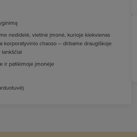
lyginimą
me nedidelė, vietinė įmonė, kurioje kiekvienas
ėra korporatyvinio chaoso – dirbame draugiškoje
 lankščiai
je ir patikimoje įmonėje
parduotuvė)