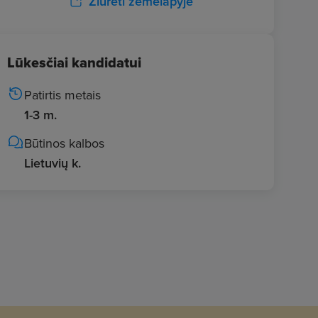
Žiūrėti žemėlapyje
Lūkesčiai kandidatui
Patirtis metais
1-3 m.
Būtinos kalbos
Lietuvių k.