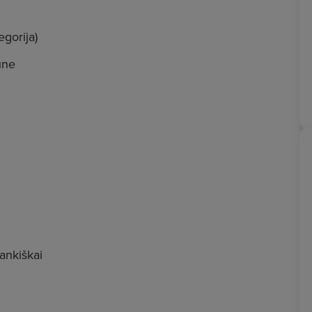
gorija)
une
i
rankiškai