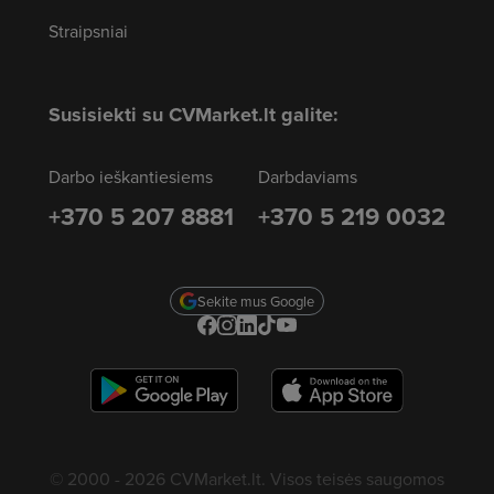
Straipsniai
Susisiekti su CVMarket.lt galite:
Darbo ieškantiesiems
Darbdaviams
+370 5 207 8881
+370 5 219 0032
Sekite mus Google
© 2000 - 2026 CVMarket.lt. Visos teisės saugomos