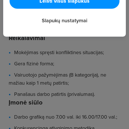
Leisti visus slapukus
aptarnavimas;
Darbas su mikroautobusu (su liftu).
Slapukų nustatymai
Telefonas pasiteiravimui: +37069068589.
Reikalavimai
Mokėjimas spręsti konfliktines situacijas;
Gera fizinė forma;
Vairuotojo pažymėjimas (B kategorija), ne
mažiau kaip 1 metų patirtis;
Panašaus darbo patirtis (privalumas).
Įmonė siūlo
Darbo grafiką nuo 7.00 val. iki 16.00/17.00 val.;
Konkurencingą atlyginimo metodiką,