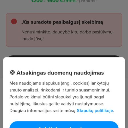
1200 - 1500
€/mėn.
"į rankas"
Jūs suradote pasibaigusį skelbimą
Nenusiminkite, daugybė kitų darbo pasiūlymų
laukia jūsų!
Žiūrėti skelbimus
🍪 Atsakingas duomenų naudojimas
Mes naudojame slapukus (angl. cookies) lankytojų
Darbo aprašymas
srauto analizei, rinkodarai ir turinio suasmeninimui.
Portalo veikimui būtini slapukai yra įjungti pagal
nutylėjimą, likusius galite valdyti nustatymuose.
Savalaikis paletinių krovinių pristatymas
Daugiau informacijos rasite mūsų
Slapukų politikoje.
Klaipėdos m. arba jo apylinkėse;
Kokybiškas, kliento lūkesčius atitinkantis