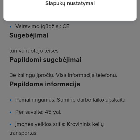
Darbo patirtis: Nuo 1 metų
Slapukų nustatymai
Išsilavinimas: Profesinė kvalifikacija
Vairavimo įgūdžiai: CE
Sugebėjimai
turi vairuotojo teises
Papildomi sugebėjimai
Be žalingų įpročių. Visa informacija telefonu.
Papildoma informacija
Pamainingumas: Suminė darbo laiko apskaita
Per savaitę: 45 val.
Įmonės veiklos sritis: Krovininis kelių
transportas