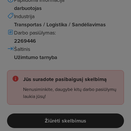
darbuotojas
Industrija
Transportas / Logistika / Sandėliavimas
Darbo pasiūlymas:
2269446
Šaltinis
Užimtumo tarnyba
Jūs suradote pasibaigusį skelbimą
Nenusiminkite, daugybė kitų darbo pasiūlymų
laukia jūsų!
Žiūrėti skelbimus