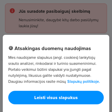
Jūs suradote pasibaigusį skelbimą
Nenusiminkite, daugybė kitų darbo pasiūlymų
laukia jūsų!
Žiūrėti skelbimus
🍪 Atsakingas duomenų naudojimas
Mes naudojame slapukus (angl. cookies) lankytojų
srauto analizei, rinkodarai ir turinio suasmeninimui.
Portalo veikimui būtini slapukai yra įjungti pagal
Darbo aprašymas
nutylėjimą, likusius galite valdyti nustatymuose.
Daugiau informacijos rasite mūsų
Slapukų politikoje.
Krovinių pervežimas Lietuvoje.
Reikalavimai
Leisti visus slapukus
Pareigos: Vairuotojas ekspeditorius