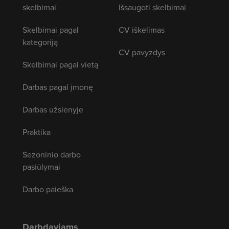
skelbimai
Išsaugoti skelbimai
Skelbimai pagal
CV iškėlimas
kategoriją
CV pavyzdys
Skelbimai pagal vietą
Darbas pagal įmonę
Darbas užsienyje
Praktika
Sezoninio darbo
pasiūlymai
Darbo paieška
Darbdaviams