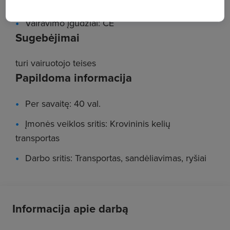
Darbo patirtis: Nebūtina
Vairavimo įgūdžiai: CE
Sugebėjimai
turi vairuotojo teises
Papildoma informacija
Per savaitę: 40 val.
Įmonės veiklos sritis: Krovininis kelių
transportas
Darbo sritis: Transportas, sandėliavimas, ryšiai
Informacija apie darbą