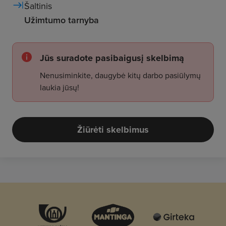
Šaltinis
Užimtumo tarnyba
Jūs suradote pasibaigusį skelbimą
Nenusiminkite, daugybė kitų darbo pasiūlymų
laukia jūsų!
Žiūrėti skelbimus