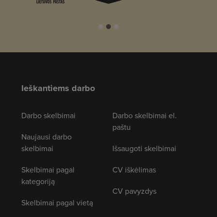
Ieškantiems darbo
Darbo skelbimai
Darbo skelbimai el.
paštu
Naujausi darbo
skelbimai
Išsaugoti skelbimai
Skelbimai pagal
CV iškėlimas
kategoriją
CV pavyzdys
Skelbimai pagal vietą