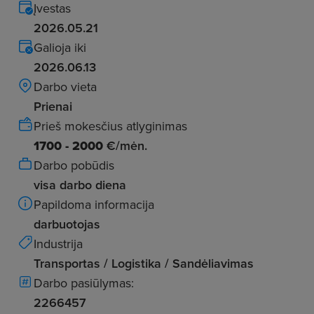
Įvestas
2026.05.21
Galioja iki
2026.06.13
Darbo vieta
Prienai
Prieš mokesčius atlyginimas
1700 - 2000
€/mėn.
Darbo pobūdis
visa darbo diena
Papildoma informacija
darbuotojas
Industrija
Transportas / Logistika / Sandėliavimas
Darbo pasiūlymas:
2266457