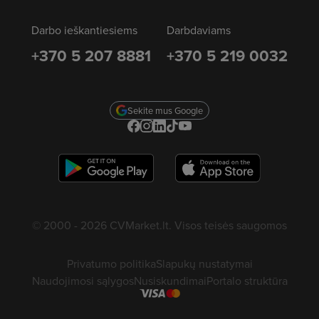
Darbo ieškantiesiems
Darbdaviams
+370 5 207 8881
+370 5 219 0032
Sekite mus Google
© 2000 - 2026 CVMarket.lt. Visos teisės saugomos
Privatumo politika
Slapukų nustatymai
Naudojimosi sąlygos
Nusiskundimai
Portalo struktūra