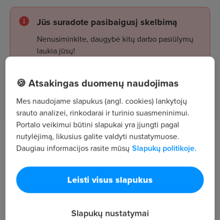
Jūs suradote pasibaigusį skelbimą
Nenusiminkite, daugybė kitų darbo pasiūlymų
laukia jūsų!
🍪 Atsakingas duomenų naudojimas
Žiūrėti skelbimus
Mes naudojame slapukus (angl. cookies) lankytojų
srauto analizei, rinkodarai ir turinio suasmeninimui.
Portalo veikimui būtini slapukai yra įjungti pagal
nutylėjimą, likusius galite valdyti nustatymuose.
Darbo aprašymas
Daugiau informacijos rasite mūsų
Slapukų politikoje.
Darbas su tentu Lietuvoje, galima apgyvendinti.
Reikalavimai
Leisti visus slapukus
Pareigos: Specialaus sunkvežimio vairuotojas
Slapukų nustatymai