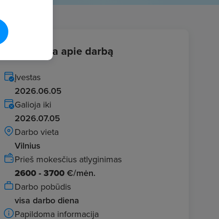
Informacija apie darbą
Įvestas
2026.06.05
Galioja iki
2026.07.05
Darbo vieta
Vilnius
Prieš mokesčius atlyginimas
2600 - 3700
€/mėn.
Darbo pobūdis
visa darbo diena
Papildoma informacija