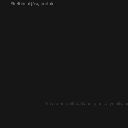
Skelbimai jūsų portale
Privatumo politika
Slapukų nustatymai
Naud