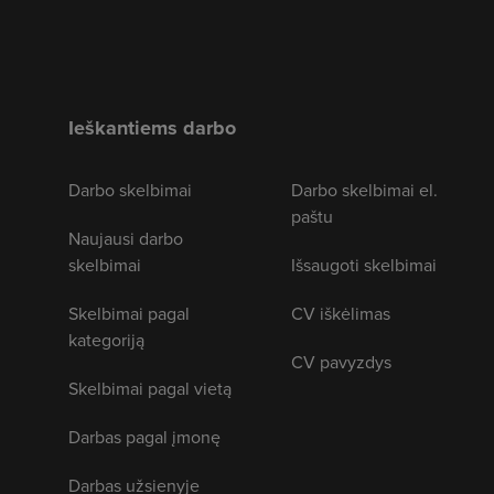
Ieškantiems darbo
Darbo skelbimai
Darbo skelbimai el.
paštu
Naujausi darbo
skelbimai
Išsaugoti skelbimai
Skelbimai pagal
CV iškėlimas
kategoriją
CV pavyzdys
Skelbimai pagal vietą
Darbas pagal įmonę
Darbas užsienyje