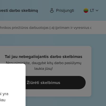
vesti darbo skelbimą
Prisijungti
LT
chnikos priežiūros darbuotojas (-a) (priimam ir vyresnius darbuotoj
Tai jau nebegaliojantis darbo skelbimas
Nenusiminkite, daugybė kitų darbo pasiūlymų
laukia jūsų!
Žiūrėti skelbimus
i yra
giau