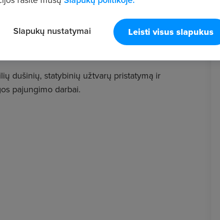
Slapukų nustatymai
Leisti visus slapukus
ių dušinių, statybinių užtvarų pristatymą ir
ngos pajungimo darbai.