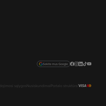
Sekite mus Google
ojimosi sąlygos
Nusiskundimai
Portalo struktūra