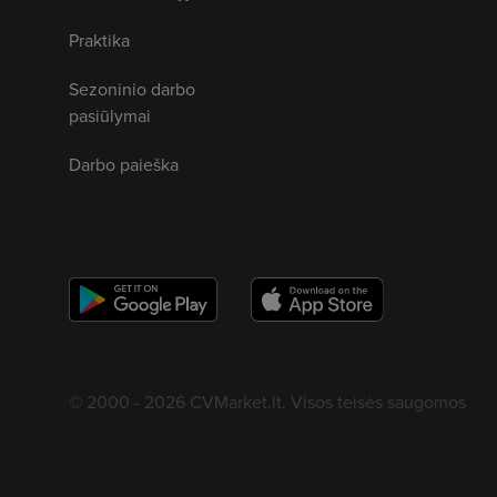
Praktika
Sezoninio darbo
pasiūlymai
Darbo paieška
© 2000 - 2026 CVMarket.lt. Visos teisės saugomos