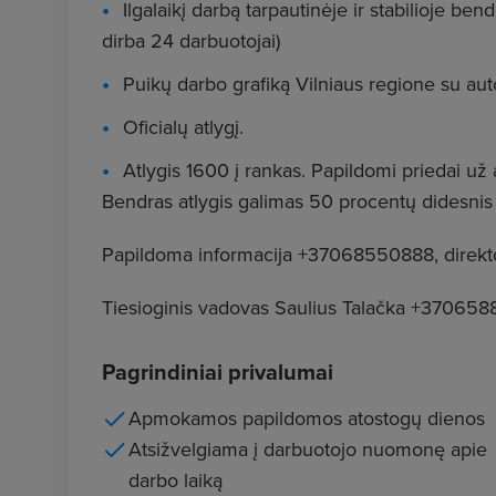
Ilgalaikį darbą tarpautinėje ir stabilioje be
dirba 24 darbuotojai)
Puikų darbo grafiką Vilniaus regione su aut
Oficialų atlygį.
Atlygis 1600 į rankas. Papildomi priedai už 
Bendras atlygis galimas 50 procentų didesnis d
Papildoma informacija +37068550888, direkto
Tiesioginis vadovas Saulius Talačka +37065888
Pagrindiniai privalumai
Apmokamos papildomos atostogų dienos
Atsižvelgiama į darbuotojo nuomonę apie
darbo laiką