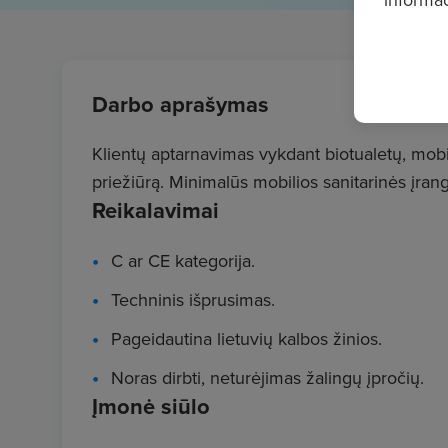
Darbo aprašymas
Klientų aptarnavimas vykdant biotualetų, mobil
priežiūrą. Minimalūs mobilios sanitarinės įra
Reikalavimai
C ar CE kategorija.
Techninis išprusimas.
Pageidautina lietuvių kalbos žinios.
Noras dirbti, neturėjimas žalingų įpročių.
Įmonė siūlo