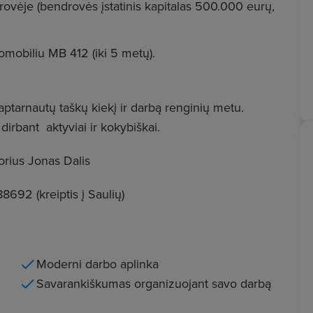
ndrovėje (bendrovės įstatinis kapitalas 500.000 eurų,
omobiliu MB 412 (iki 5 metų).
aptarnautų taškų kiekį ir darbą renginių metu.
irbant aktyviai ir kokybiškai.
rius Jonas Dalis
692 (kreiptis į Saulių)
Moderni darbo aplinka
Savarankiškumas organizuojant savo darbą