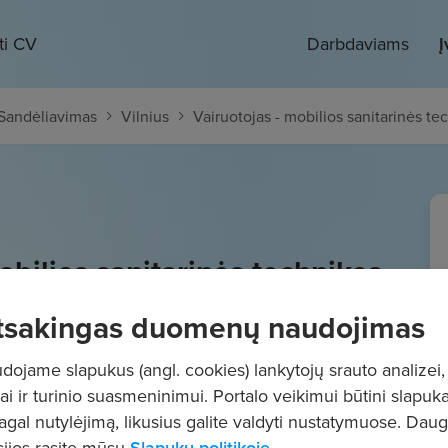
ti CV
Darbdaviams
Į
/ Sandėliavimas
Vilnius
Vairuotojas - mobilios sanitarinės te
obilios sanitarinės technikos
uotojas (-a) (priimam ir
tsakingas duomenų naudojimas
uotojus)
ojame slapukus (angl. cookies) lankytojų srauto analizei,
- 3700
€/mėn.
Prieš mokesčius
ai ir turinio suasmeninimui. Portalo veikimui būtini slapuka
pagal nutylėjimą, likusius galite valdyti nustatymuose. Dau
ijos rasite mūsų
Slapukų politikoje.