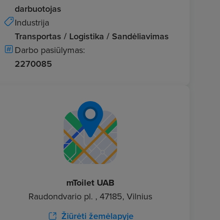
darbuotojas
Industrija
Transportas / Logistika / Sandėliavimas
Darbo pasiūlymas:
2270085
mToilet UAB
Raudondvario pl. , 47185, Vilnius
Žiūrėti žemėlapyje