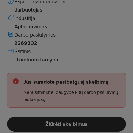
Papildoma informacija
darbuotojas
Industrija
Aptarnavimas
Darbo pasiūlymas:
2269802
Šaltinis
Užimtumo tarnyba
Jūs suradote pasibaigusį skelbimą
Nenusiminkite, daugybė kitų darbo pasiūlymų
laukia jūsų!
Žiūrėti skelbimus