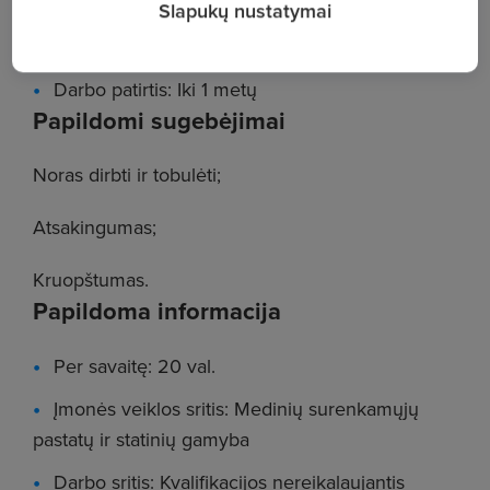
Slapukų nustatymai
Pareigos: Valytojas
Darbo patirtis: Iki 1 metų
Papildomi sugebėjimai
Noras dirbti ir tobulėti;
Atsakingumas;
Kruopštumas.
Papildoma informacija
Per savaitę: 20 val.
Įmonės veiklos sritis: Medinių surenkamųjų
pastatų ir statinių gamyba
Darbo sritis: Kvalifikacijos nereikalaujantis