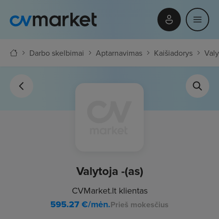
Darbo skelbimai
Aptarnavimas
Kaišiadorys
Valy
Valytoja -(as)
CVMarket.lt klientas
595.27
€/mėn.
Prieš mokesčius