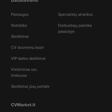
Darbdaviams
Paslaugos
Specialistų atrankos
Statistika
Darbuotojų paieška
pasaulyje
Skelbimas
CV duomenų bazė
VIP darbo skelbimai
Viešinimas soc.
tinkluose
Skelbimai jūsų portale
CVMarket.lt