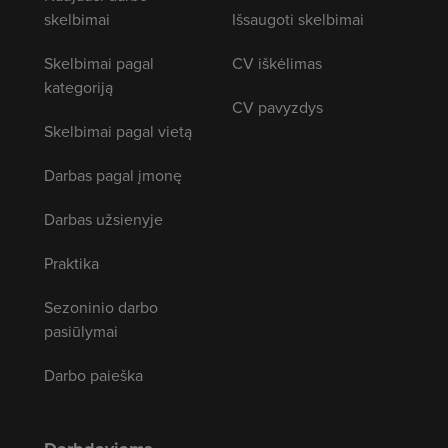
skelbimai
Išsaugoti skelbimai
Skelbimai pagal
CV iškėlimas
kategoriją
CV pavyzdys
Skelbimai pagal vietą
Darbas pagal įmonę
Darbas užsienyje
Praktika
Sezoninio darbo
pasiūlymai
Darbo paieška