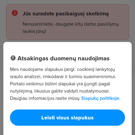
Jūs suradote pasibaigusį skelbimą
Nenusiminkite, daugybė kitų darbo pasiūlymų
laukia jūsų!
Žiūrėti skelbimus
🍪 Atsakingas duomenų naudojimas
Mes naudojame slapukus (angl. cookies) lankytojų
srauto analizei, rinkodarai ir turinio suasmeninimui.
Portalo veikimui būtini slapukai yra įjungti pagal
Darbo aprašymas
nutylėjimą, likusius galite valdyti nustatymuose.
Daugiau informacijos rasite mūsų
Slapukų politikoje.
Administracinių, gamybos darbuotojų buitinių
patalpų valymas.
Leisti visus slapukus
Higienos ir kokybės reikalavimų laikymasis.
Reikalavimai